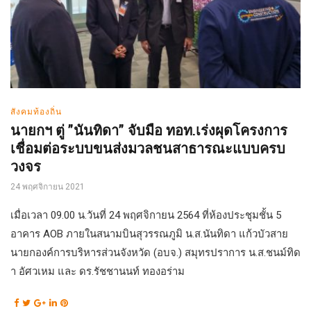
สังคมท้องถิ่น
นายกฯ ตู่ ”นันทิดา” จับมือ ทอท.เร่งผุดโครงการ
เชื่อมต่อระบบขนส่งมวลชนสาธารณะแบบครบ
วงจร
24 พฤศจิกายน 2021
เมื่อเวลา 09.00 น.วันที่ 24 พฤศจิกายน 2564 ที่ห้องประชุมชั้น 5
อาคาร AOB ภายในสนามบินสุวรรณภูมิ น.ส.นันทิดา แก้วบัวสาย
นายกองค์การบริหารส่วนจังหวัด (อบจ.) สมุทรปราการ น.ส.ชนม์ทิด
า อัศวเหม และ ดร.รัชชานนท์ ทองอร่าม