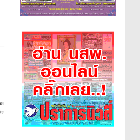
วย
ละ