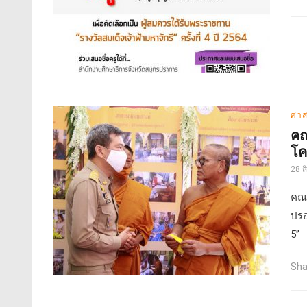
ศาส
คณ
โค
28 
คณะ
ปรอ
5”
Sha