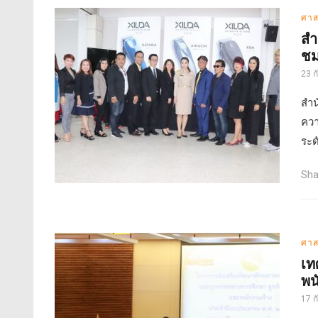
ศาส
สำ
ชม
23 
สำน
ควา
ระด
Sha
ศาส
เท
พน
17 