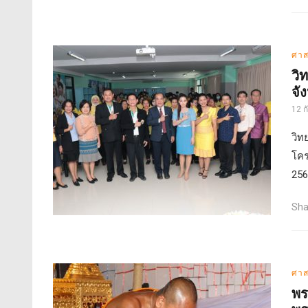
ศาส
วิ
จั
12 
วิท
โคร
256
Sha
ศาส
พร