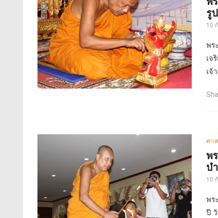
พร
รู
10 
พระ
เจร
เจ้
Sha
ศาส
พร
บำ
10 
พระ
ปี 