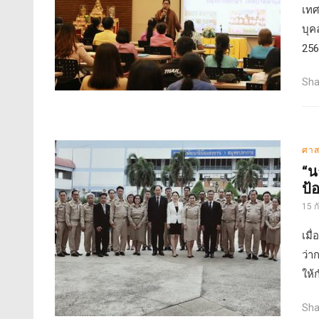
เทศ
บุค
256
Sha
ศาส
“น
ป้
15 
เมื
ว่า
ให้
Sha