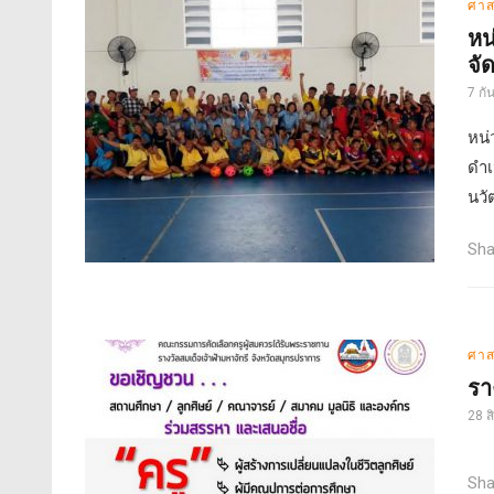
ศาส
หน
จั
7 กั
หน่
ดำเ
นวั
Sha
ศาส
รา
28 
Sha