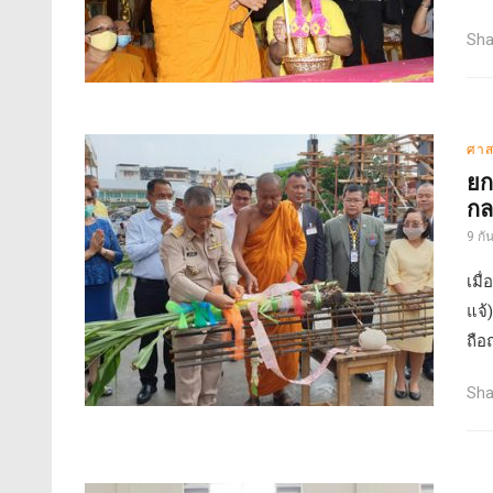
Sha
ศาส
ยก
กล
9 กั
เมื
แจ้
ถือฤ
Sha