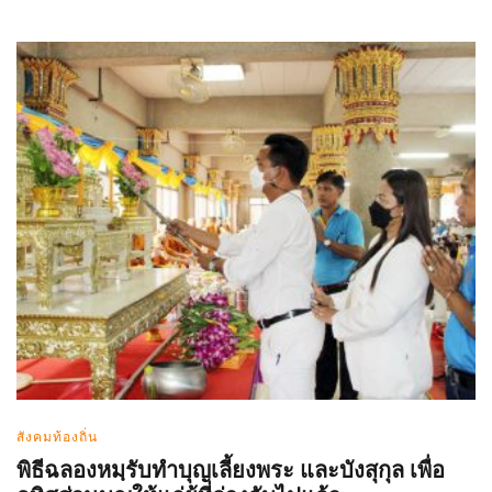
สังคมท้องถิ่น
พิธีฉลองหมฺรับทำบุญเลี้ยงพระ และบังสุกุล เพื่อ