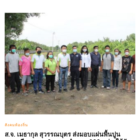
สังคมท้องถิ่น
ส.จ. เมธากุล สุวรรณบุตร ส่งมอบแผ่นพื้นปูน