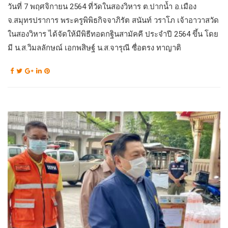
วันที่ 7 พฤศจิกายน 2564 ที่วัดในสองวิหาร ต.ปากน้ำ อ.เมือง
จ.สมุทรปราการ พระครูพิพิธกิจจาภิรัต สนันท์ วราโภ เจ้าอาวาสวัด
ในสองวิหาร ได้จัดให้มีพิธีทอดกฐินสามัคคี ประจำปี 2564 ขึ้น โดย
มี น.ส.วิมลลักษณ์ เอกพสิษฐ์ น.ส.จารุณี ซื่อตรง ทาญาติ