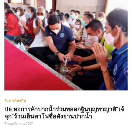
สังคมท้องถิ่น
ปธ.หอการค้าปากน้ำร่วมทอดกฐินบุญทาญาติ”เจ้
จุก”ร้านเย็นตาโฟชื่อดังย่านปากน้ำ
7 พฤศจิกายน 2021