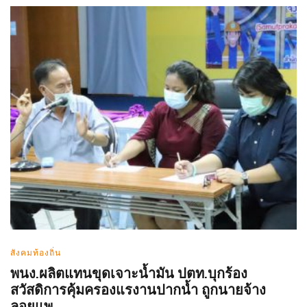
สังคมท้องถิ่น
พนง.ผลิตแทนขุดเจาะน้ำมัน ปตท.บุกร้อง
สวัสดิการคุ้มครองแรงานปากน้ำ ถูกนายจ้าง
ลอยแพ