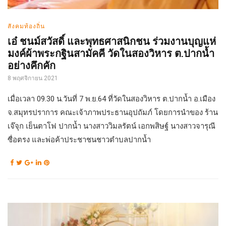
สังคมท้องถิ่น
เอ๋ ชนม์สวัสดิ์ และพุทธศาสนิกชน ร่วมงานบุญแห่
มงค์ผ้าพระกฐินสามัคคี วัดในสองวิหาร ต.ปากน้ำ
อย่างคึกคัก
8 พฤศจิกายน 2021
เมื่อเวลา 09.30 น.วันที่ 7 พ.ย.64 ที่วัดในสองวิหาร ต.ปากน้ำ อ.เมือง
จ.สมุทรปราการ คณะเจ้าภาพประธานอุปถัมภ์ โดยการนำของ ร้าน
เจ๊จุก เย็นตาโฟ ปากน้ำ นางสาววิมลรัตน์ เอกพสิษฐ์ นางสาวจารุณี
ซื่อตรง และพ่อค้าประชาชนชาวตำบลปากน้ำ