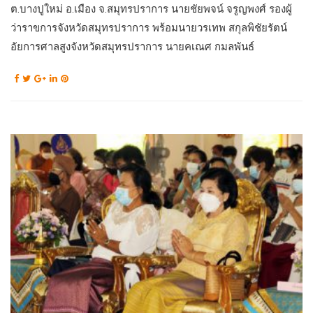
ต.บางปูใหม่ อ.เมือง จ.สมุทรปราการ นายชัยพจน์ จรูญพงศ์ รองผู้
ว่าราขการจังหวัดสมุทรปราการ พร้อมนายวรเทพ สกุลพิชัยรัตน์
อัยการศาลสูงจังหวัดสมุทรปราการ นายคเณศ กมลพันธ์