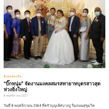
สังคมท้องถิ่น
“บิ๊กหนุ่ม” จัดงานมงคลสมรสทายาทบุตรสาวสุด
ห่วงยิ่งใหญ่
8 พฤศจิกายน 2021
วันที่ 8 พฤศจิกายน 2564 ที่ครัวบุญเลิศบางปู ริมถนนสุขุมวิท