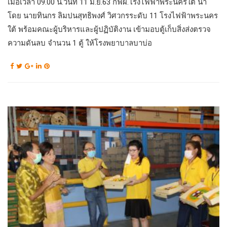
เมื่อเวลา 09.00 น.วันที่ 11 มิ.ย.63 กฟผ.โรงไฟฟ้าพระนครใต้ นำ
โดย นายทินกร ลิมปนสุทธิพงศ์ วิศวกรระดับ 11 โรงไฟฟ้าพระนคร
ใต้ พร้อมคณะผู้บริหารและผู้ปฏิบัติงาน เข้ามอบตู้เก็บสิ่งส่งตรวจ
ความดันลบ จำนวน 1 ตู้ ให้โรงพยาบาลบาบ่อ