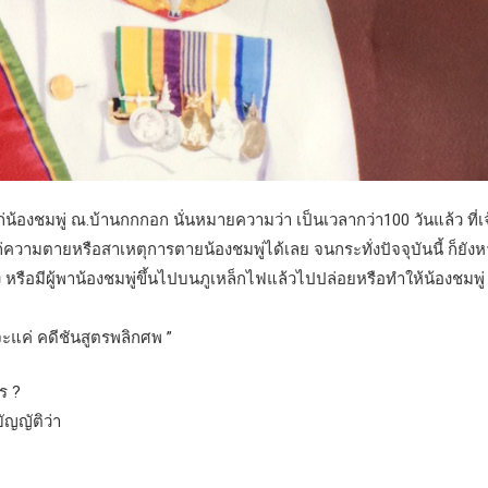
แก่น้องชมพู่ ณ.บ้านกกกอก นั่นหมายความว่า เป็นเวลากว่า100 วันแล้ว ที่เ
แก่ความตายหรือสาเหตุการตายน้องชมพู่ได้เลย จนกระทั่งปัจจุบันนี้ ก็ยังห
หรือมีผู้พาน้องชมพู่ขึ้นไปบนภูเหล็กไฟแล้วไปปล่อยหรือทำให้น้องชมพู่
าจะแค่ คดีชันสูตรพลิกศพ ”
ร ?
ญญัติว่า