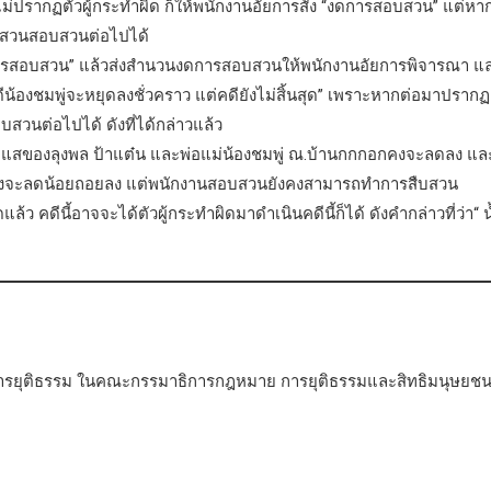
ม่ปรากฏตัวผู้กระทำผิด ก็ให้พนักงานอัยการสั่ง “งดการสอบสวน” แต่หา
ืบสวนสอบสวนต่อไปได้
ารสอบสวน” แล้วส่งสำนวนงดการสอบสวนให้พนักงานอัยการพิจารณา แ
ดีน้องชมพู่จะหยุดลงชั่วคราว แต่คดียังไม่สิ้นสุด” เพราะหากต่อมาปรากฏ
วนต่อไปได้ ดังที่ได้กล่าวแล้ว
สของลุงพล ป้าแต๋น และพ่อแม่น้องชมพู่ ณ.บ้านกกกอกคงจะลดลง แล
อกคงจะลดน้อยถอยลง แต่พนักงานสอบสวนยังคงสามารถทำการสืบสวน
ว คดีนี้อาจจะได้ตัวผู้กระทำผิดมาดำเนินคดีนี้ก็ได้ ดังคำกล่าวที่ว่า“ น
รยุติธรรม ในคณะกรรมาธิการกฎหมาย การยุติธรรมและสิทธิมนุษยช