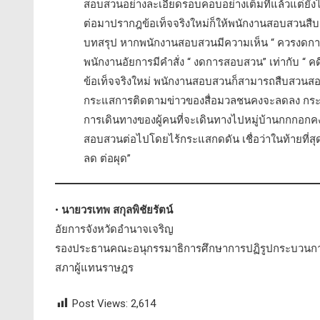
สอบสวนอย่างละเอียดรอบคอบอย่างเต็มที่แล้วแต่ยังไ
ต่อมาปรากฎข้อเท็จจริงใหม่ก็ให้พนักงานสอบสวนส
บทสรุป หากพนักงานสอบสวนมีความเห็น “ ควรงดก
พนักงานอัยการมีคำสั่ง “ งดการสอบสวน” เท่ากับ “ ค
ข้อเท็จจริงใหม่ พนักงานสอบสวนก็สามารถสืบสวนสอบส
กระแสการติดตามข่าวของสื่อมวลชนคงจะลดลง กระแ
การเดินทางของผู้คนที่จะเดินทางไปหมู่บ้านกกก
สอบสวนต่อไปโดยไร้กระแสกดดัน เชื่อว่าในท้ายที่สุดแล้
ลด ต่อผุด”
•
นายวรเทพ สกุลพิชัยรัตน์
อัยการจังหวัดอำนาจเจริญ
รองประธานคณะอนุกรรมาธิการศึกษาการปฏิรูปกระบวนกา
สภาผู้แทนราษฎร
Post Views:
2,614