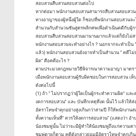
สอบสวนสืบสวนสอบสวนต่อไป
หากต่อมา พนักงานสอบสวนสามารถสืบสวนสอบสวนจนป
ทางอาญาของผู้หนึ่งผู้ใด ก็ชอบที่พนักงานสอบสวน
สำนวนกับสำนวนชันสูตรพลิกศพเพื่อดำเนินคดีกับผู้กระ
สอบสวนสืบสวนสอบสวนมานานมากแล้วแต่ก็ยังไม่สามา
พนักงานสอบสวนจะทำอย่างไร ? นอกจากจะทำเป็น “ 
แล้ว) พนักงานสอบสวนยังอาจทำเป็นสำนวน “ คดีไม่ปราก
ผิด” คือคดีอะไร ?
ตามประมวลกฎหมายวิธีพิจารณาความอาญา มาตรา
เมื่อพนักงานสอบสวนผู้รับผิดชอบในการสอบสวน เห็น
ดังต่อไปนี้
(1) ถ้า “ ไม่ปรากฏว่าผู้ใดเป็นผู้กระทำความผิด” แล
งดการสอบสวน” และ บันทึกเหตุที่งด นั้นไว้ แล้วให้ส
อัตราโทษจำคุกอย่างสูงเกินกว่าสามปี ก็ให้พนักงาน
ทั้งความเห็นที่” ควรให้งดการสอบสวน” (แสดงว่า อ
น้องชมพู่นั้น ไม่ว่าจะมีผู้ทำให้น้องชมพู่ถึงแก่ควา
ชมพู่ตายก็ตาม คดีดังกล่าวย่อมมีอัตราโทษจำคุกเกินก