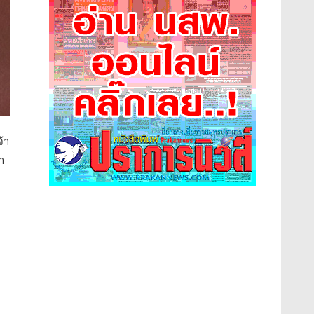
จ้า
า