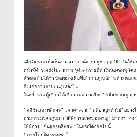
เมื่อวันก่อน เพิ่งเห็นข่าวแม่ของน้องชมพู่ทำบุญ 100 วันให้
หน้าที่ตำรวจยังไม่สามารถรู้ตัวคนร้ายที่ทำให้น้องชมพู่ถึง
คำตอบไม่ได้ว่า น้องชมพู่เดินขึ้นไปบนภูเหล็กไฟด้วยตนเอง 
ถึงแก่ความตายบนภูเหล็กไฟ
ในครั้งก่อน ผู้เขียนได้เขียนบทความเรื่อง “ คดีน้องชมพู่ ฤ
“ คดีชันสูตรพลิกศพ” แตกต่างจาก “ คดีอาญาทั่วไป” อย่างไ
ตามประมวลกฎหมายวิธีพิจารณาความอาญา มาตรา 148 บั
ให้มีการ “ ชันสูตรพลิกศพ ” ในกรณีดังต่อไปนี้
1.ตายโดยผิดธรรมชาติ