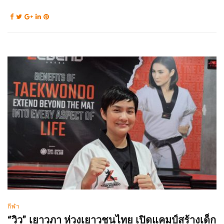
กีฬา
“วิว” เยาวภา ห่วงเยาวชนไทย เปิดแคมป์สร้างเด็ก