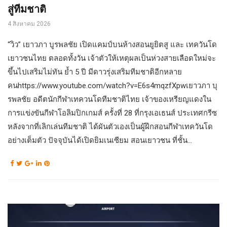
สู่ทีมชาติ
4 สิงหาคม 2026
“วิว” เยาวภา บูรพลชัย เปิดแคมป์บนห้างสอนยูยิตสู และ เทควันโด
เยาวชนไทย ตลอดทั้งวัน เจ้าตัวให้เหตุผลเป็นห่วงสายเลือดใหม่จะ
ขึ้นไปเสริมไม่ทัน ย้ำ 5 ปี มีดาวรุ่งเสริมทีมชาติอีกหลาย
คนhttps://www.youtube.com/watch?v=E6s4mqzfXpwเยาวภา บุ
รพลชัย อดีตนักกีฬาเทควนโดทีมชาติไทย เจ้าของเหรียญแดงใน
การแข่งขันกีฬาโอลิมปิกเกมส์ ครั้งที่ 28 ที่กรุงเอเธนส์ ประเทศกรีซ
หลังจากที่เลิกเล่นทีมชาติ ได้ผันตัวเองเป็นผู้ฝึกสอนกีฬาเทควันโด
อย่างเต็มตัว ปัจจุบันได้เปิดยิมเนเซียม สอนเยาวชน ที่ชั้น...