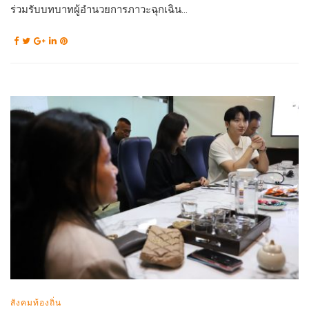
ร่วมรับบทบาทผู้อำนวยการภาวะฉุกเฉิน...
สังคมท้องถิ่น