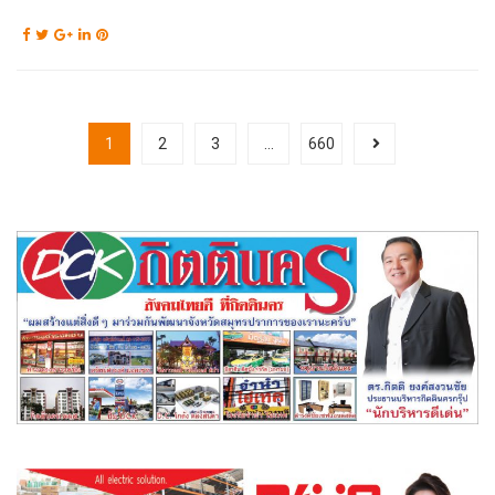
1
2
3
…
660