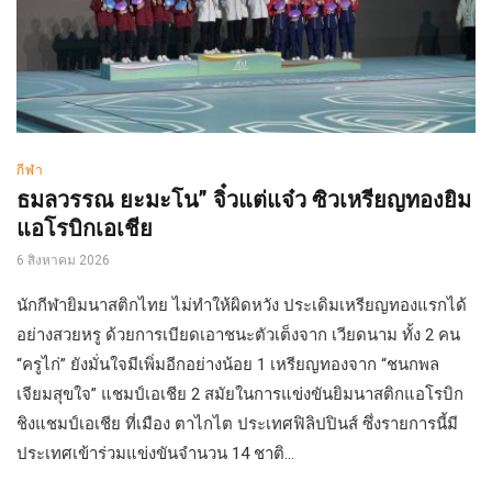
กีฬา
ธมลวรรณ ยะมะโน” จิ๋วแต่แจ๋ว ซิวเหรียญทองยิม
แอโรบิกเอเชีย
6 สิงหาคม 2026
นักกีฬายิมนาสติกไทย ไม่ทำให้ผิดหวัง ประเดิมเหรียญทองแรกได้
อย่างสวยหรู ด้วยการเบียดเอาชนะตัวเต็งจาก เวียดนาม ทั้ง 2 คน
“ครูไก่” ยังมั่นใจมีเพิ่มอีกอย่างน้อย 1 เหรียญทองจาก “ชนกพล
เจียมสุขใจ” แชมป์เอเชีย 2 สมัยในการแข่งขันยิมนาสติกแอโรบิก
ชิงแชมป์เอเชีย ที่เมือง ตาไกไต ประเทศฟิลิปปินส์ ซึ่งรายการนี้มี
ประเทศเข้าร่วมแข่งขันจำนวน 14 ชาติ...