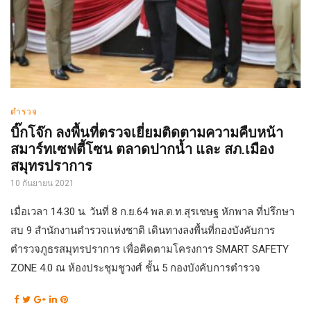
ตำรวจ
บิ๊กโจ๊ก ลงพื้นที่ตรวจเยี่ยมติดตามความคืบหน้า
สมาร์ทเซฟตี้โซน ตลาดปากน้ำ และ สภ.เมือง
สมุทรปราการ
10 กันยายน 2021
เมื่อเวลา 14.30 น. วันที่ 8 ก.ย.64 พล.ต.ท.สุรเชษฐ หักพาล ที่ปรึกษา
สบ 9 สำนักงานตำรวจแห่งชาติ เดินทางลงพื้นที่กองบังคับการ
ตำรวจภูธรสมุทรปราการ เพื่อติดตามโครงการ SMART SAFETY
ZONE 4.0 ณ ห้องประชุมชูวงศ์ ชั้น 5 กองบังคับการตำรวจ