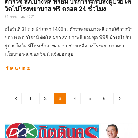
ตำรวจ สภ.บางพลี พร้อม บริการรถรับส่งผู้ป่วยโค
วิดไปโรงพยาบาล ฟรี ตลอด 24 ชั่วโมง
31 กรกฎาคม 2021
เมื่อวันที่ 31 ก.ค.64 เวลา 14.00 น. ตำรวจ สภ.บางพลี ภายใต้การนำ
ของ พ.ต.อ.วิโรจน์ ตัดโส ผกก.สภ.บางพลี สวมชุด พีพีอี นำรถไปรับ
ผู้ป่วยโควิด ที่โทรเข้ามาขอความช่วยเหลือ ส่งโรงพยาบาลตาม
นโยบาย พล.ต.อ.สุวัฒน์ แจ้งยอดสุข
1
2
3
4
5
6