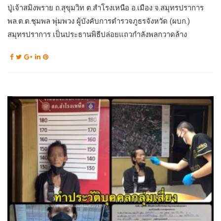
ปู่เจ้าสมิงพราย ถ.สุขุมวิท ต.สำโรงเหนือ อ.เมือง จ.สมุทรปราการ
พล.ต.ต.ชุมพล พุ่มพวง ผู้บังคับการตำรวจภูธรจังหวัด (ผบก.)
สมุทรปราการ เป็นประธานพิธีปล่อยแถวกำลังพลกวาดล้าง