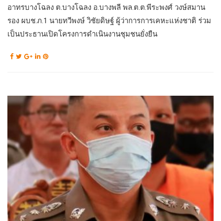
อาทรบางโฉลง ต.บางโฉลง อ.บางพลี พล.ต.ต.พีระพงศ์ วงษ์สมาน
รอง ผบช.ภ.1 นายทวีพงษ์ วิชัยดิษฐ์ ผู้ว่าการการเคหะแห่งชาติ ร่วม
เป็นประธานเปิดโครงการดำเนินงานชุมชนยั่งยืน