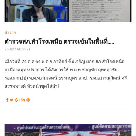
ตำรวจ
ตำรวจสภ.สำโรงเหนือ ตรวจเข้มในพื้นที่…..
25 ตุลาคม 2021
เมื่อวันที่ 24 ต.ค.64 พ.ต.อ.อาทิตย์ ซิ้มเจริญ ผกก.สภ.สำโรงเหนือ
อ.เมืองสมุทรปราการ ได้สั่งการให้ พ.ต.ท.ชาญชัย ฤทธฤาชัย
รอง.ผกก.(ป) พ,ต.ท.สมเจตน์ ธรรมบุตร สวป., ร.ต.อ.ภาณุวัฒน์ ศรี
สรรพพางค์ หัวหน้าชุดไล่ล่า1