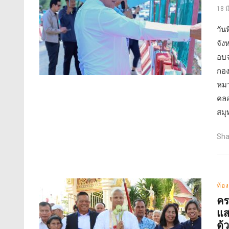
18 
วัน
จัง
อบจ
กอง
หมา
คลอ
สมุ
Sha
ท้อง
คร
แส
ด้