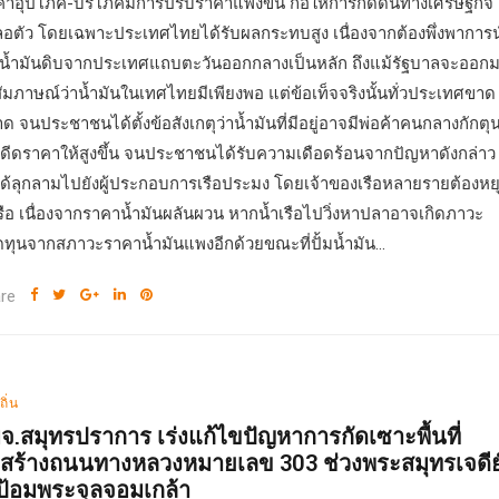
ค้าอุปโภค-บริโภคมีการปรับราคาแพงขึ้น ก่อให้การกดดันทางเศรษฐกิจ
อตัว โดยเฉพาะประเทศไทยได้รับผลกระทบสูง เนื่องจากต้องพึ่งพาการ
าน้ำมันดิบจากประเทศแถบตะวันออกกลางเป็นหลัก ถึงแม้รัฐบาลจะออก
สัมภาษณ์ว่าน้ำมันในเทศไทยมีเพียงพอ แต่ข้อเท็จจริงนั้นทั่วประเทศขาด
ด จนประชาชนได้ตั้งข้อสังเกตุว่าน้ำมันที่มีอยู่อาจมีพ่อค้าคนกลางกักตุ
่อดีดราคาให้สูงขึ้น จนประชาชนได้รับความเดือดร้อนจากปัญหาดังกล่าว
ได้ลุกลามไปยังผู้ประกอบการเรือประมง โดยเจ้าของเรือหลายรายต้องหย
งเรือ เนื่องจากราคาน้ำมันผลันผวน หากน้ำเรือไปวิ่งหาปลาอาจเกิดภาวะ
ทุนจากสภาวะราคาน้ำมันแพงอีกด้วยขณะที่ปั้มน้ำมัน...
re
ถิ่น
จ.สมุทรปราการ เร่งแก้ไขปัญหาการกัดเซาะพื้นที่
อสร้างถนนทางหลวงหมายเลข 303 ช่วงพระสมุทรเจดีย
ป้อมพระจุลจอมเกล้า