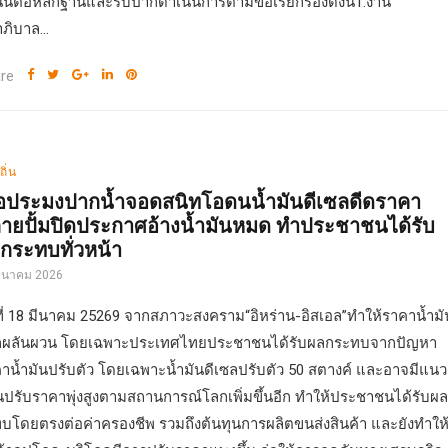
นต่อหลักฐานและรับปากดำเนินการตามข้อเรียกร้องดังนี้1.งาน
าภิบาล...
re
ถิ่น
ือประมงปากน้ำจอดสนิทโอดนน้ำมันดีเซลดีดราคา
ายปั้มปิดประกาศอ้างน้ำมันหมด ทำประชาชนได้รับ
กระทบทั่วหน้า
มีนาคม 2026
ที่ 18 มีนาคม 25269 จากสภาวะสงคราม“อิหร่าน-อิสเอล”ทำให้ราคาน้ำมั
กผลันผวน โดยเฉพาะประเทศไทยประชาชนได้รับผลกระทบจากปัญหา
าน้ำมันปรับตัว โดยเฉพาะน้ำมันดีเซลปรับตัว 50 สตางค์ และอาจมีแนว
นปรับราคาพุ่งสูงตามสถานการณ์โลกเพิ่มขึ้นอีก ทำให้ประชาชนได้รับผ
บโดยตรงต่อค่าครองชีพ รวมถึงต้นทุนการผลิตขนส่งสินค้า และยังทำให