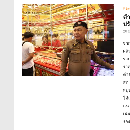
ท้อง
ตำ
ปร
20 
จาก
ผล
รวม
ราค
ตำร
สภ.
สมุ
ได้
แนว
เน้
รอง