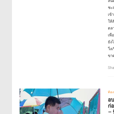
สิน
ชะล
เข้
ให้
ตลา
เพื
ยัง
วิ่
ขาด
Sha
ท้อง
อบ
ก่
– 