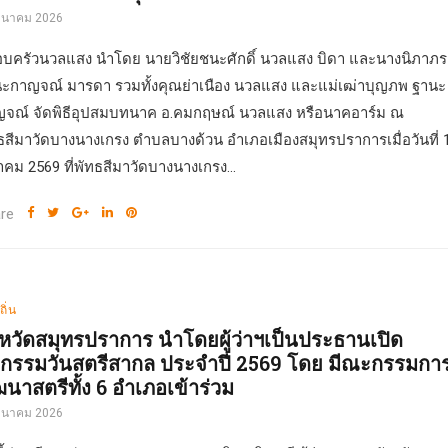
มีนาคม 2026
บครัวนวลแสง นำโดย นายวิชัยชนะศักดิ์ นวลแสง บิดา และนางนิภาภร
ะกาญจณ์ มารดา รวมทั้งคุณย่าเนือง นวลแสง และแม่เฒ่าบุญภพ ฐานะ
จณ์ จัดพิธีอุปสมบทนาค อ.คมกฤษณ์ นวลแสง หรือนาคอาร์ม ณ
ธสีมาวัดบางนางเกรง ตำบลบางด้วน อำเภอเมืองสมุทรปราการเมื่อวันที่ 
าคม 2569 ที่พัทธสีมาวัดบางนางเกรง...
re
ถิ่น
งหวัดสมุทรปราการ นำโดยผู้ว่าฯเป็นประธานเปิด
จกรรมวันสตรีสากล ประจำปี 2569 โดย มีณะกรรมกา
ฒนาสตรีทั้ง 6 อำเภอเข้าร่วม
มีนาคม 2026