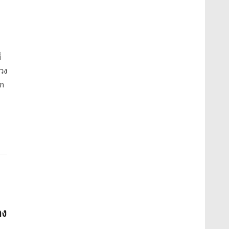
่
วง
าก
าง