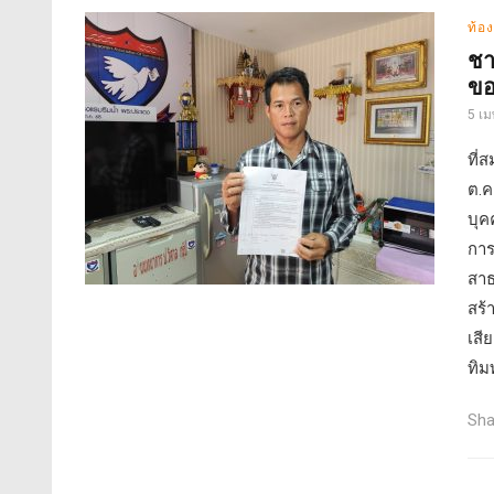
ท้อง
ชา
ขอ
5 เ
ที่
ต.ค
บุค
การ
สาธ
สร้
เสี
ทิมท
Sha