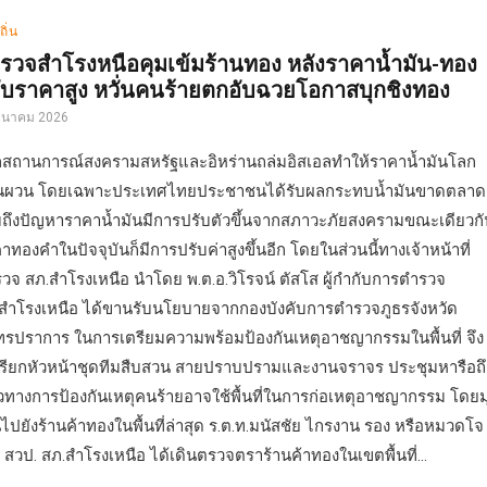
ถิ่น
รวจสำโรงหนือคุมเข้มร้านทอง หลังราคาน้ำมัน-ทอง
ับราคาสูง หวั่นคนร้ายตกอับฉวยโอกาสบุกชิงทอง
มีนาคม 2026
สถานการณ์สงครามสหรัฐและอิหร่านถล่มอิสเอลทำให้ราคาน้ำมันโลก
ันผวน โดยเฉพาะประเทศไทยประชาชนได้รับผลกระทบน้ำมันขาดตลาด
ถึงปัญหาราคาน้ำมันมีการปรับตัวขึ้นจากสภาวะภัยสงครามขณะเดียวกั
าทองคำในปัจจุบันก็มีการปรับค่าสูงขึ้นอีก โดยในส่วนนี้ทางเจ้าหน้าที่
วจ สภ.สำโรงเหนือ นำโดย พ.ต.อ.วิโรจน์ ตัสโส ผู้กำกับการตำรวจ
สำโรงเหนือ ได้ขานรับนโยบายจากกองบังคับการตำรวจภูธรจังหวัด
ทรปราการ ในการเตรียมความพร้อมป้องกันเหตุอาชญากรรมในพื้นที่ จึง
เรียกหัวหน้าชุดทีมสืบสวน สายปราบปรามและงานจราจร ประชุมหารือถึ
ทางการป้องกันเหตุคนร้ายอาจใช้พื้นที่ในการก่อเหตุอาชญากรรม โดยมุ
นไปยังร้านค้าทองในพื้นที่ล่าสุด ร.ต.ท.มนัสชัย ไกรงาน รอง หรือหมวดโจ
 สวป. สภ.สำโรงเหนือ ได้เดินตรวจตราร้านค้าทองในเขตพื้นที่...