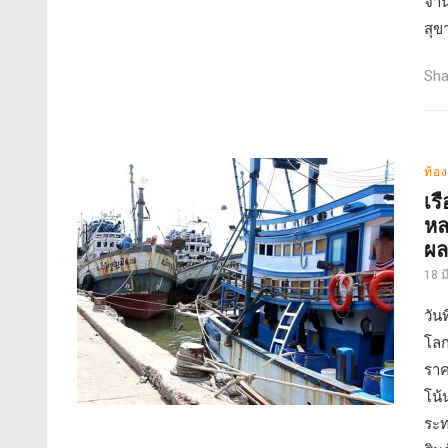
จำน
สุข
Sha
ท้อง
เร
หล
ผล
18 
วัน
โล
ราค
โน้
ระท