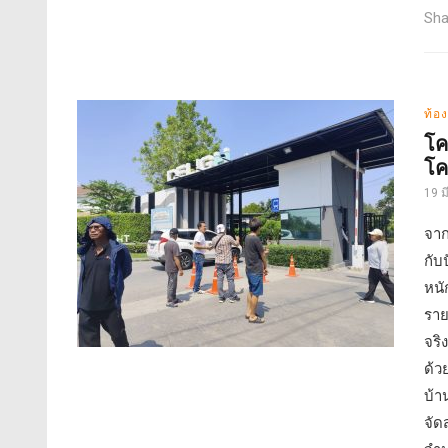
Sha
ท้อง
โค
โค
19 
จาก
กับ
หนั
ราย
จริ
ด้ว
บ้า
จัด