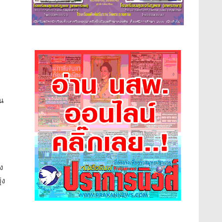
น
ง
่ง