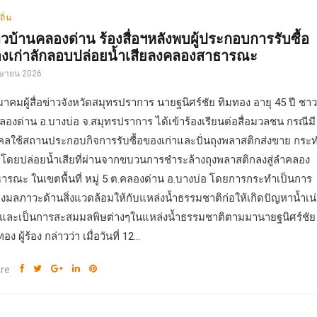
ถิ่น
วบ้านคลองด่าน ร้องสื่อฯหลังพบผู้ประกอบการรับซื้อ
งเก่าลักลอบปล่อยน้ำเสียลงคลองสาธารณะ
มษายน 2026
สมาคมผู้สื่อข่าวจังหวัดสมุทรปราการ นายฐนิศร์ชัย ทิมทอง อายุ 45 ปี ชาว
ลองด่าน อ.บางบ่อ จ.สมุทรปราการ ได้เข้าร้องเรียนต่อสื่อมวลชน กรณีมี
คลใช้สถานประกอบกิจการรับซื้อของเก่าและปั่นถุงพลาสติกส่งขาย กระ
โดยปล่อยน้ำเสียที่ผ่านจากขบวนการชำระล้างถุงพลาสติกลงสู่ลำคลอง
ารณะ ในเขตพื้นที่ หมู่ 5 ต.คลองด่าน อ.บางบ่อ โดยการกระทำเป็นการ
างมลภาวะด้านสิ่งแวดล้อมให้กับแหล่งน้ำธรรมชาติก่อให้เกิดปัญหาน้ำเน่
ยและเป็นการสะสมมลพิษต่างๆในแหล่งน้ำธรรมชาติตามมานายฐนิศร์ชัย
อง ผู้ร้อง กล่าวว่า เมื่อวันที่ 12...
re