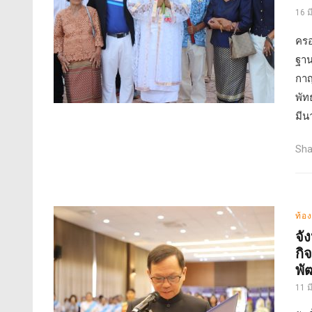
16 
ครอ
ฐาน
กาญ
พัท
มีน
Sha
ท้อง
จั
กิ
พั
11 