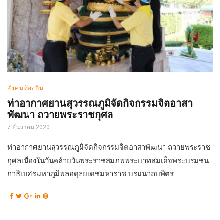
สังคมท้องถิ่น
ท่าอากาศยานสุวรรณภูมิจัดกิจกรรมจิตอาสา
พัฒนา ถวายพระราชกุศล
7 ธันวาคม 2020
ท่าอากาศยานสุวรรณภูมิจัดกิจกรรมจิตอาสาพัฒนา ถวายพระราช
กุศลเนื่องในวันคล้ายวันพระราชสมภพพระบาทสมเด็จพระบรมชน
กาธิเบศรมหาภูมิพลอดุลยเดชมหาราช บรมนาถบพิตร