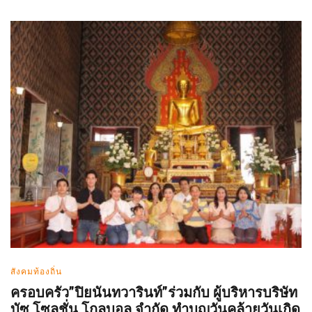
สังคมท้องถิ่น
ครอบครัว”ปิยนันทวารินท์”ร่วมกับ ผู้บริหารบริษัท
บัซ โซลูชั่น โกลบอล จำกัด ทำบุญวันคล้ายวันเกิด