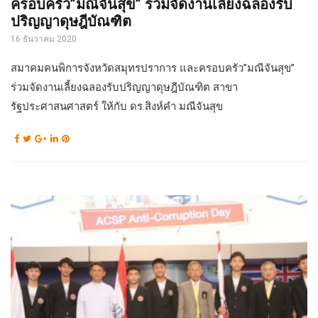
ครอบครัว”มณีจันสุข” ร่วมจัดงานเลี้ยงฉลองรับ
ปริญญาดุษฎีบัณฑิต
16 ธันวาคม 2020
สมาคมคนพิการจังหวัดสมุทรปราการ และครอบครัว”มณีจันสุข”
ร่วมจัดงานเลี้ยงฉลองรับปริญญาดุษฎีบัณฑิต สาขา
รัฐประศาสนศาสตร์ ให้กับ ดร.สิงห์คำ มณีจันสุข