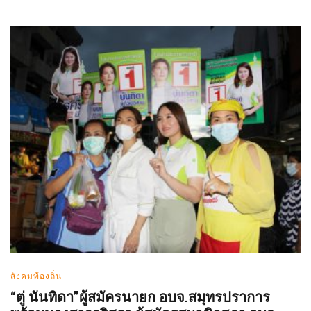
สังคมท้องถิ่น
“ตู่ นันทิดา”ผู้สมัครนายก อบจ.สมุทรปราการ