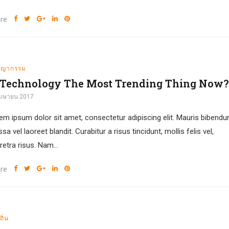
re
ชญากรรม
 Technology The Most Trending Thing Now?
เมษายน 2017
em ipsum dolor sit amet, consectetur adipiscing elit. Mauris bibend
a vel laoreet blandit. Curabitur a risus tincidunt, mollis felis vel,
retra risus. Nam...
re
ถิ่น