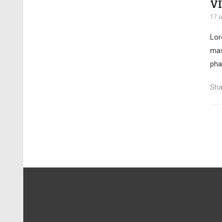
V
17 
Lor
mass
pha
Sha