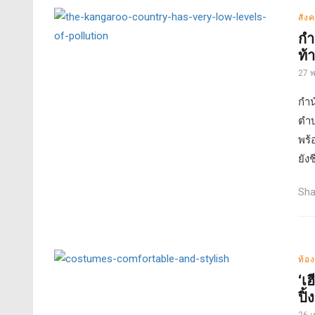
สังค
กำ
ท้
27 
กำน
ตำบ
พร้
ยังช
Sha
ท้อง
‘เ
ปิ้