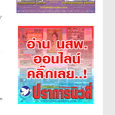
บ"
um