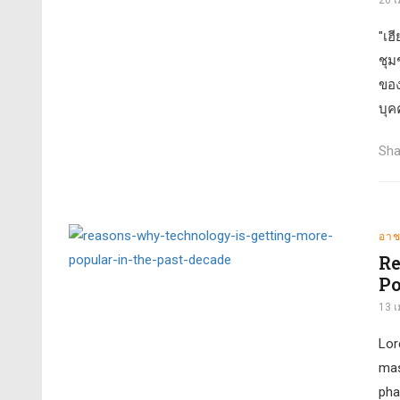
26 
"เฮ
ชุม
ของ
บุค
Sha
อา
Re
Po
13 
Lor
mass
pha