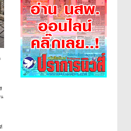
า
สี
าน
ี่