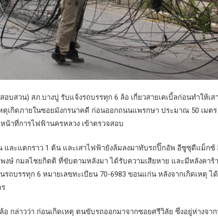
สอบสวน) สภ.บางปู รับแจ้งรถบรรทุก 6 ล้อ เกี่ยวสายเคเบิ้ลก่อนทำให้เส
 เหตุเกิดภายในซอยมังกรนาคดี ก่อนออกถนนแพรกษา ประมาณ 50 เมตร
้าหน้าที่การไฟฟ้านครหลวง เข้าตรวจสอบ
ละแตกราว 1 ต้น และเสาไฟฟ้ายังล้มลงมาทับรถปิ๊กอัพ อีซูซุดีแม็กซ์ 
ษ์ กมลไชยกิตติ ที่ขับตามหลังมา ได้รับความเสียหาย และมีหลังคาร้
 ส่วนรถบรรทุก 6 หมายเลขทะเบียน 70-6983 ขอนแก่น หลังจากเกิดเหตุ ได้
ตร
 กล่าวว่า ก่อนเกิดเหตุ ตนขับรถออกมาจากซอยศรีวิลัย ซึ่งอยู่ห่างจากท