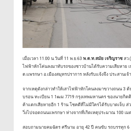
เมื่อเวลา 11.00 น.วันที่ 11 พ.ย.63
พ.ต.ท.สมัย เจริญราช
สว.(
ไฟฟ้าหักโค่นลงมาทับรถของชาวบ้านได้รับความเสียหาย
ต.แพรกษา อ.เมืองสมุทรปราการ หลังรับแจ้งจึง ประสานเจ
จากเหตุดังกล่าวทำให้เสาไฟฟ้าหักโคนลงมาขวางถนน 3 ต้น แ
บรอน ทะเบียน 1 1ฒม 7719 กรุงเทพมหานคร ของนายกิตติพง
ค้าแตกเสียหายอีก 1 ร้าน โชคดีที่ไม่มีใครได้รับบาดเจ็บ
วิ่งไปจอดถนนแพรกษา ห่างจากที่เกิดเหตุประมาณ 100 เม
สอบถามนายคมฉัตร ศรีนาม อายุ 42 ปี คนขับ รถบรรทุก 6 ล้อ