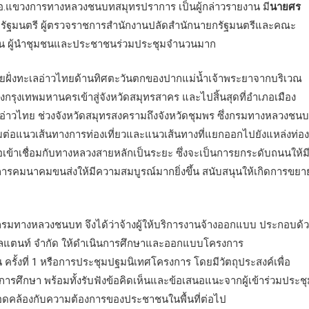
.แขวงการทางหลวงชนบทสมุทรปราการ เป็นผู้กล่าวรายงาน มี
นายศร
กรัฐมนตรี ผู้ตรวจราชการสำนักงานปลัดสำนักนายกรัฐมนตรีและคณะ
ถิ่น ผู้นำชุมชนและประชาชนร่วมประชุมจำนวนมาก
ั่งทะเลอ่าวไทยด้านทิศตะวันตกของปากแม่น้ำเจ้าพระยาจากบริเวณ
กรุงเทพมหานครเข้าสู่จังหวัดสมุทรสาคร และไปสิ้นสุดที่อำเภอเมือง
เลอ่าวไทย ช่วงจังหวัดสมุทรสงครามถึงจังหวัดชุมพร ซึ่งกรมทางหลวงชน
่อมต่อแนวเส้นทางการท่องเที่ยวและแนวเส้นทางที่แยกออกไปยังแหล่งท่อง
อเข้าเชื่อมกับทางหลวงสายหลักเป็นระยะ ซึ่งจะเป็นการยกระดับถนนให้ม
รคมนาคมขนส่งให้มีความสมบูรณ์มากยิ่งขึ้น สนับสนุนให้เกิดการขยา
รมทางหลวงชนบท จึงได้ว่าจ้างผู้ให้บริการงานจ้างออกแบบ ประกอบด้
นซัลแตนท์ จำกัด ให้ดำเนินการศึกษาและออกแบบโครงการ
ครั้งที่ 1 หรือการประชุมปฐมนิเทศโครงการ โดยมีวัตถุประสงค์เพื่อ
ศึกษา พร้อมทั้งรับฟังข้อคิดเห็นและข้อเสนอแนะจากผู้เข้าร่วมประชุ
ดคล้องกับความต้องการของประชาชนในพื้นที่ต่อไป