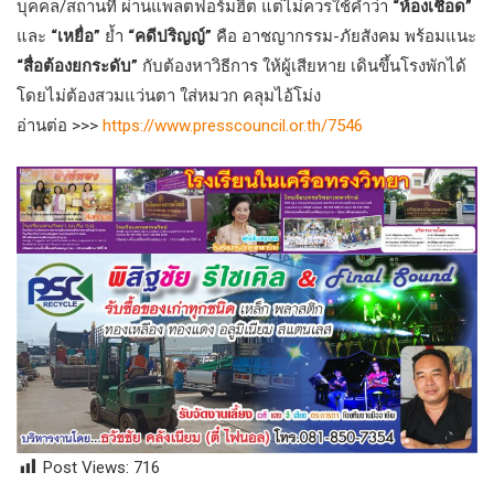
บุคคล/สถานที่ ผ่านแพลตฟอร์มฮิต แต่ไม่ควรใช้คำว่า
“ห้องเชือด”
และ
“เหยื่อ”
ย้ำ
“คดีปริญญ์”
คือ อาชญากรรม-ภัยสังคม พร้อมแนะ
“สื่อต้องยกระดับ”
กับต้องหาวิธีการ ให้ผู้เสียหาย เดินขึ้นโรงพักได้
โดยไม่ต้องสวมแว่นตา ใส่หมวก คลุมไอ้โม่ง
อ่านต่อ >>>
https://www.presscouncil.or.th/7546
Post Views:
716