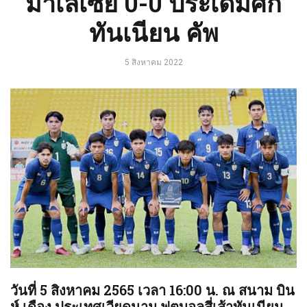
มาเลเซีย 0-0 ประเดิมศึก
ทันเนียน คัพ
5 สิงหาคม 2022
วันที่ 5 สิงหาคม 2565 เวลา 16:00 น. ณ สนาม บิน
ห์ เดือง ประเทศเวียดนาม ฟุตบอลสี่เส้าทันเนียน