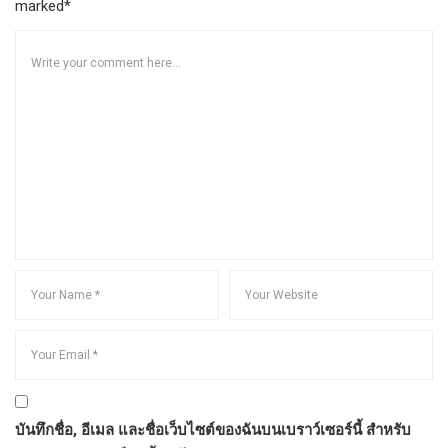
marked*
บันทึกชื่อ, อีเมล และชื่อเว็บไซต์ของฉันบนเบราว์เซอร์นี้ สำหรับ