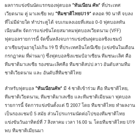
ผลการแข่งขันนัดแรกของฟุตบอล
“ทันเนียน คัพ”
ที่ประเทศ
เวียดนาม คู่ มาเลเซีย พบ
“ทีมชาติไทยU19”
ตลอด 90 นาที จบลง
ที่ไม่มีฝ่ายใด ทำประตูได้ จบเกมลงเอยที่เสมอ 0-0 ฟุตบอลทัน
เนียนคัพ จัดการแข่งขันโดยสมาคมฟุตบอลเวียดนาม (VFF)
ฟุตบอลรายการนี้ จัดขึ้นหลังจบการแข่งขันฟุตบอลชิงแชมป์
อาเซียนรุ่นอายุไม่เกิน 19 ปี ที่ประเทศอินโดนีเซีย (แข่งขันในเดือน
กรกฏาคม ที่ผ่านมา) ซึ่งฟุตบอลชิงแชมป์อาเซียน ทีมชนะเลิศ คือ
ทีมชาติมาเลเซีย รองชนะเลิศคือ ทีมชาติสปป.ลาว อันดับสามทีม
ชาติเวียดนาม และ อันดับสี่ทีมชาติไทย
สำหรับฟุตบอล
“ทันเนียนคัพ”
มี 4 ชาติเข้าร่วม คือ ทีมชาติไทย,
ทีมชาติเวียดนาม, ทีมชาติมาเลเซีย และทีมชาติเมียนมา ฟุตบอล
รายการนี้ จัดการแข่งขันตั้งแต่ ปี 2007 โดย ทีมชาติไทย ทำผลงาน
เป็นรองแชมป์ 5 สมัย ส่วนโปรแกรมนัดต่อไปของทีมชาติไทย
แข่งขันวันอาทิตย์ที่ 7 สิงหาคม เวลา 16.00 น. โดยทีมชาติไทย U19
พบ ทีมชาติเมียนมา