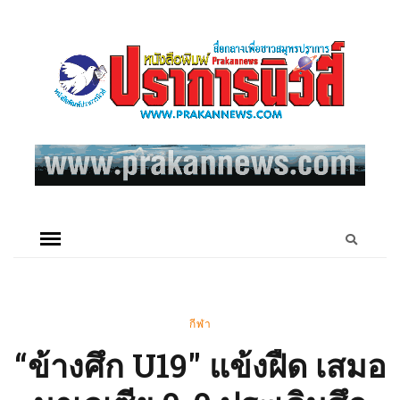
กีฬา
“ข้างศึก U19″ แข้งฝืด เสมอ