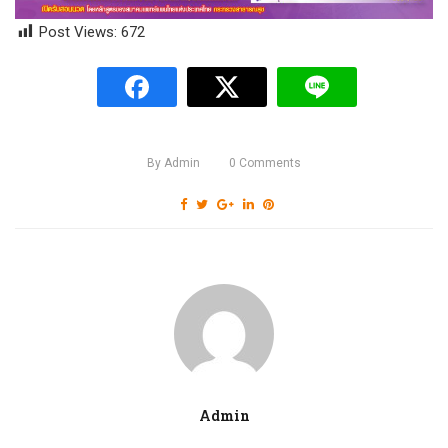
Post Views:
672
By
Admin
0
Comments
Admin