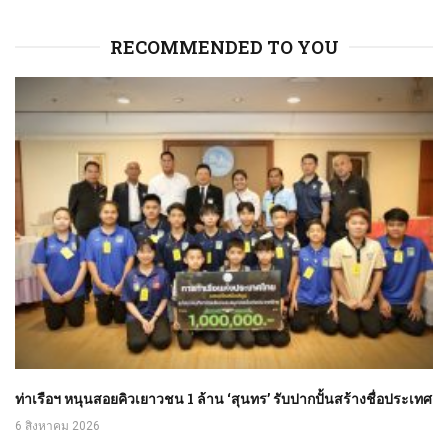
RECOMMENDED TO YOU
ท่าเรือฯ หนุนสอยคิวเยาวชน 1 ล้าน ‘สุนทร’ รับปากปั้นสร้างชื่อประเทศ
6 สิงหาคม 2026