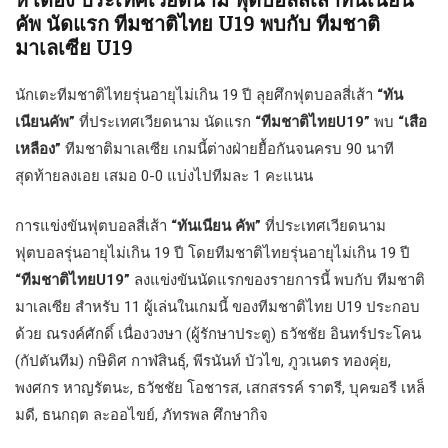
คัพ นัดแรก ทีมชาติไทย U19 พบกับ ทีมชาติ
มาเลเซีย U19
นักเตะทีมชาติไทยรุ่นอายุไม่เกิน 19 ปี ลุยศึกฟุตบอลสี่เส้า
“ทัน
เนียนคัพ”
ที่ประเทศเวียดนาม นัดแรก
“ทีมชาติไทยU19”
พบ
“เสือ
เหลือง”
ทีมชาติมาเลเซีย เกมนี้ต่างฝ่ายยื้อกันจนครบ 90 นาที
สุดท้ายลงเอย เสมอ 0-0 แบ่งไปทีมละ 1 คะแนน
การแข่งขันฟุตบอลสี่เส้า
“ทันเนียน คัพ”
ที่ประเทศเวียดนาม
ฟุตบอลรุ่นอายุไม่เกิน 19 ปี โดยทีมชาติไทยรุ่นอายุไม่เกิน 19 ปี
“ทีมชาติไทยU19”
ลงแข่งขันนัดแรกของรายการนี้ พบกับ ทีมชาติ
มาเลเซีย สำหรับ 11 ผู้เล่นในเกมนี้ ของทีมชาติไทย U19 ประกอบ
ด้วย ณรงค์ศักดิ์ เนื่องวงษา (ผู้รักษาประตู) ธวัชชัย อินทร์ประโคน
(กัปตันทีม) กษิดิศ กาฬสินธุ์, พีรนันท์ บัวไข, ภูวเนตร ทองคุ่ย,
พงศกร หาญรัตนะ, ธวัชชัย โอชารส, เสกสรรค์ ราตรี, บุคฆอรี เหล็
มดี, ธนกฤต ละออไขย์, ภัทรพล ศึกษากิจ