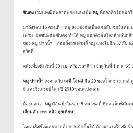
ซินต
ง เริ่มแทงผิดพลาดบ่อย และเป็น
หมู
ที่ออกคิวได้คมกร
มาถึงรอบ 16 ตอนตี 1 หมู ลงแข่งต่อเนื่องเจอกับ จอร์แดน 
เฟรม ชัยชนะต่อ ซินตง ทำให้ หมู ออกคิวมั่นใจกล้าเล่นกล
ของ หมู ปากน้ำ ก่อนสั่งลาเฟรมสี่ หมู แทงไปอีก 57 กับ 62
สวัสดิ์
หลังเที่ยงคืนวันนี้ 30 ก.ย. หรือเวลาตี 1 เข้าสู่วันที่ 1 ต.ค
หมู ปากน้ำ
ลงดวลกับ
เจมี่ โจนส์
มือ 29 ของโลกชาวเวลส์ คู
6 แดงชิงแชมป์โลก ปี 2010 รอบแบ่งกลุ่ม
ต้องบอกว่า
หมู
มีลุ้น ยิ่งในรอบ 8 คน เซลบี้ ที่กดแม็กซิมั่ม
เลี่ยมส์
ปะทะ
หลิว ฮุยเทียน
ไม่แน่สิ่งที่ไม่เคยคาดคิดอาจเกิดขึ้นได้ ต้องส่งแรงใจเชียร์
ห