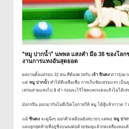
“หมู ปากน้ำ” นพพล แสงคำ มือ 38 ของโลกช
งานการแทงอันสุดยอด
ผลงานตั้งแต่รอบ 32 คน ที่ต้องดวลกับ
เจ้า ซินตง
ดาวรุ่งม
แต่
หมู ปากน้ำ
ทำได้ดีเหลือเชื่อ การเก็บชัยเฟรมแรก เป็น
เฟรมสามแทงไป 8 ดำ ก่อนจะไร้โชคแตกแดงแล้วไม่ได้เล่
มังกรจีน ออกมากันไม่ดีเปิดโอกาสให้ หมู ได้สู้แล้วกวาด 7
แม้
ซินตง
จะดูนิ่งๆ ออกคิวเหมือนยังสบายๆ แต่พอ
หมู ปาก
แดงลูกสุดท้ายที่อยู่ชิ่งบนลงต่อด้วยชมพูแล้วกดเหลืองลงแต