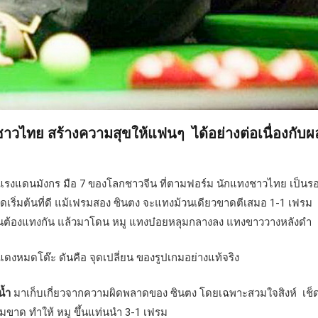
าวไทย สร้างความสุขให้แฟนๆ ได้อย่างต่อเนื่องกับผ
าแรงแดนมังกร มือ 7 ของโลกชาวจีน ที่ตามฟอร์ม นักแทงชาวไทย เป็นร
จุดเริ่มต้นที่ดี แม้เฟรมสอง ซินตง จะแทงม้วนเดียวขาดตีเสมอ 1-1 เฟรม
นต้องแทงกัน แล้วมาโดน หมู แทงบ๋อยหลุมกลางลง แทงขาววางหลังดำ
 แดงหมดโต๊ะ ดันคือ จุดเปลี่ยน ของรูปเกมอย่างแท้จริง
น้ำ
มาเก็บเกี่ยวจากความผิดพลาดของ ซินตง โดยเฉพาะสวมใจสิงห์ เช็
้มขาด ทำให้ หมู ขึ้นแท่นนำ 3-1 เฟรม