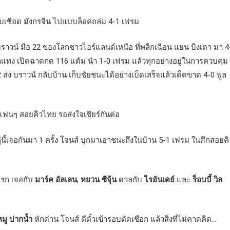
ิบเชือด มังกรจีน ไปแบบล็อคถล่ม 4-1 เฟรม
บราวน์ มือ 22 ของโลกชาวไอร์แลนด์เหนือ ที่พลิกเฉือน แยน บิงเตา มา 4
้าแทง เปิดฉาดกด 116 แต้ม นำ 1-0 เฟรม แล้วทุกอย่างอยู่ในการควบคุม
 ส่ง บราวน์ กลับบ้าน เก็บชัยชนะได้อย่างเบ็ดเสร็จแล้วเด็ดขาด 4-0 พูล
. 65 แฟนๆ สอยคิวไทย รอส่งใจเชียร์กันต่อ
่นี้เจอกันมา 1 ครั้ง โจนส์ บุกมาเอาชนะถึงในบ้าน 5-1 เฟรม ในศึกสอยคิ
เบรก เจอกับ
มาร์ค อัลเลน
,
หยวน ซีจุ้น
ดวลกับ
ไรอันเดย์
และ
ร็อบบี้ วิล
มู ปากน้ำ
หักด่าน โจนส์ ตีตั๋วเข้ารอบตัดเชือก แล้วสิ่งที่ไม่คาดคิด…