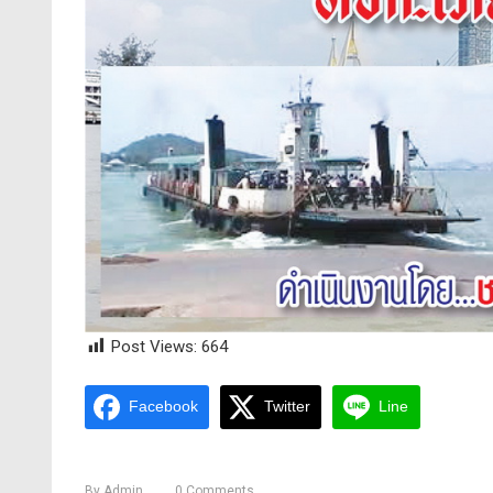
Post Views:
664
Facebook
Twitter
Line
By
Admin
0
Comments