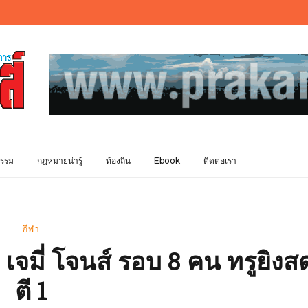
รรม
กฎหมายน่ารู้
ท้องถิ่น
Ebook
ติดต่อเรา
กีฬา
 เจมี่ โจนส์ รอบ 8 คน ทรูยิงส
ตี 1