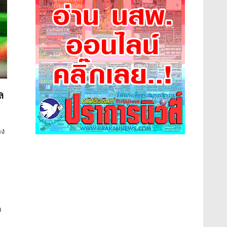
ล
อง
ด