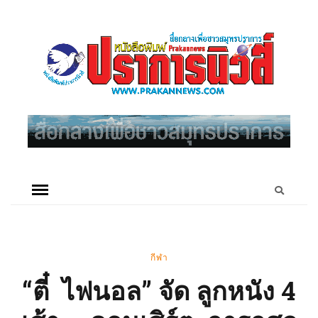
กีฬา
“ตี๋ ไฟนอล” จัด ลูกหนัง 4