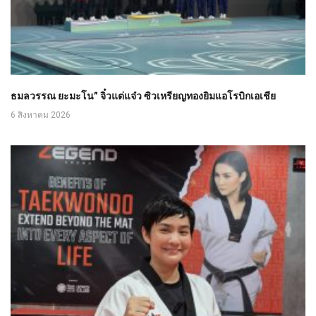
ธมลวรรณ ยะมะโน” จิ๋วแต่แจ๋ว ซิวเหรียญทองยิมแอโรบิกเอเชีย
6 สิงหาคม 2026