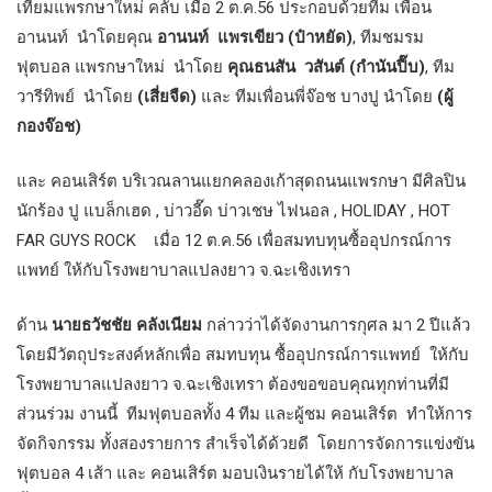
เทียมแพรกษาใหม่ คลับ เมื่อ 2 ต.ค.56 ประกอบด้วยทีม เพื่อน
อานนท์ นำโดยคุณ
อานนท์ แพรเขียว (ป๋าหยัด)
, ทีมชมรม
ฟุตบอล แพรกษาใหม่ นำโดย
คุณธนสัน วสันต์ (กำนันปี๊บ)
, ทีม
วารีทิพย์ นำโดย
(เสี่ยจืด)
และ ทีมเพื่อนพี่จ๊อช บางปู นำโดย
(ผู้
กองจ๊อช)
และ คอนเสิร์ต บริเวณลานแยกคลองเก้าสุดถนนแพรกษา มีศิลปิน
นักร้อง ปู แบล็กเฮด , บ่าวอี๊ด บ่าวเชษ ไฟนอล , HOLIDAY , HOT
FAR GUYS ROCK เมื่อ 12 ต.ค.56 เพื่อสมทบทุนซื้ออุปกรณ์การ
แพทย์ ให้กับโรงพยาบาลแปลงยาว จ.ฉะเชิงเทรา
ด้าน
นายธวัชชัย คลังเนียม
กล่าวว่าได้จัดงานการกุศล มา 2 ปีแล้ว
โดยมีวัตถุประสงค์หลักเพื่อ สมทบทุน ซื้ออุปกรณ์การแพทย์ ให้กับ
โรงพยาบาลแปลงยาว จ.ฉะเชิงเทรา ต้องขอขอบคุณทุกท่านที่มี
ส่วนร่วม งานนี้ ทีมฟุตบอลทั้ง 4 ทีม และผู้ชม คอนเสิร์ต ทำให้การ
จัดกิจกรรม ทั้งสองรายการ สำเร็จได้ด้วยดี โดยการจัดการแข่งขัน
ฟุตบอล 4 เส้า และ คอนเสิร์ต มอบเงินรายได้ให้ กับโรงพยาบาล