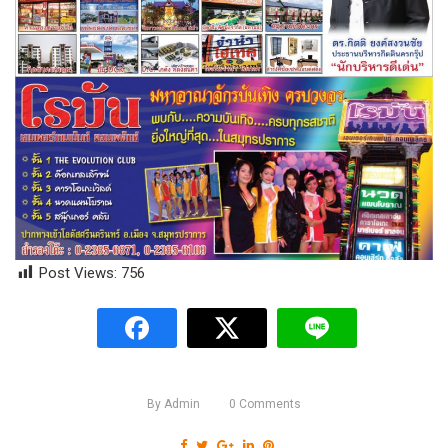
Post Views:
756
By
Admin
0
Comments