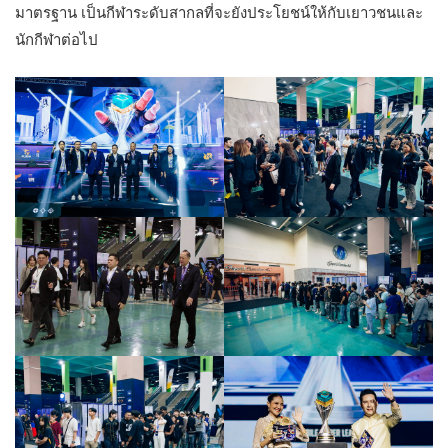
มาตรฐาน เป็นกีฬาระดับสากลที่จะยังประโยชน์ให้กับเยาวชนและ
นักกีฬาต่อไป