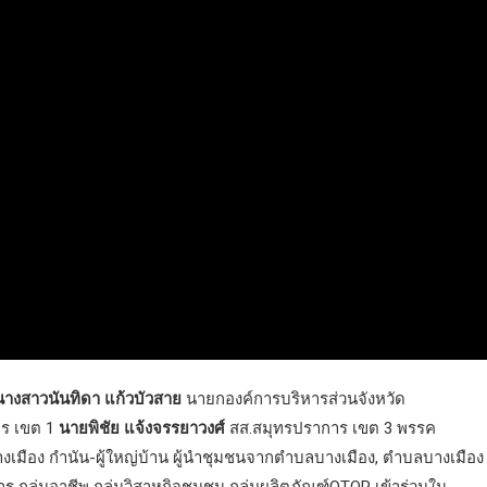
างสาวนันทิดา แก้วบัวสาย
นายกองค์การบริหารส่วนจังหวัด
ร เขต 1
นายพิชัย แจ้งจรรยาวงศ์
สส.สมุทรปราการ เขต 3 พรรค
ือง กำนัน-ผู้ใหญ่บ้าน ผู้นำชุมชนจากตำบลบางเมือง, ตำบลบางเมือง
กลุ่มอาชีพ กลุ่มวิสาหกิจชุมชน กลุ่มผลิตภัณฑ์OTOP เข้าร่วมใน