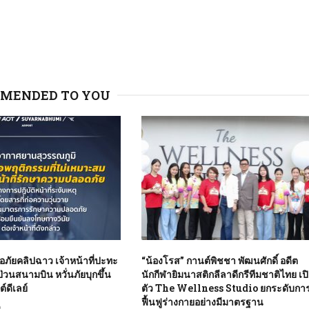
MENDED TO YOU
อภัยคลิปฉาว เจ้าหน้าที่ปะทะ
“น้องโรส” กานต์พิชชา พัฒนศักดิ์ อดีต
’ ป่วนสนามบิน หวั่นภัยบุกขึ้น
นักกีฬายิมนาสติกลีลาดีกรีทีมชาติไทย เป
์ดีเลย์
ตัว The Wellness Studio ยกระดับกา
ฟื้นฟูร่างกายอย่างมีมาตรฐาน
6