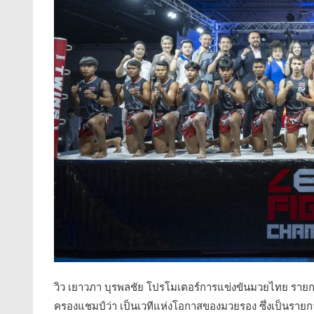
วิว เยาวภา บุรพลชัย โปรโมเตอร์การแข่งขันมวยไทย รายก
ครองแชมป์ว่า เป็นเวทีแห่งโอกาสของมวยรอง ซึ่งเป็นรายก