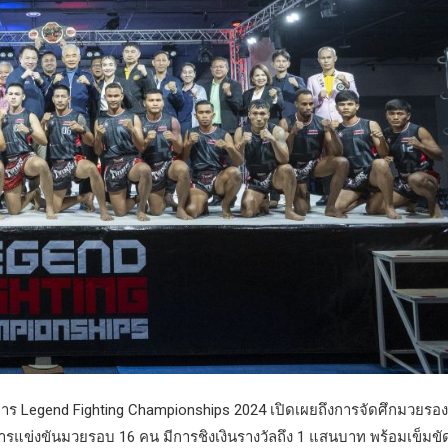
าร Legend Fighting Championships 2024 เปิดเผยถึงการจัดศึกมวยรอง
ารแข่งขันมวยรอบ 16 คน มีการชิงเงินรางวัลถึง 1 แสนบาท พร้อมเข็มขั