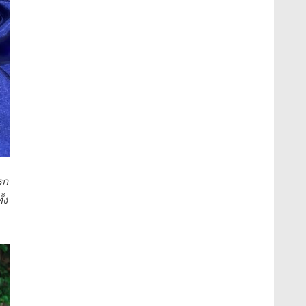
รก
้ง