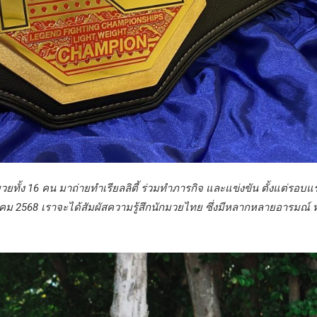
ยทั้ง 16 คน มาถ่ายทำเรียลลิตี้ ร่วมทำภารกิจ และแข่งขัน ตั้งแต่รอบแ
คม 2568 เราจะได้สัมผัสความรู้สึกนักมวยไทย ซึ่งมีหลากหลายอารมณ์ ทั