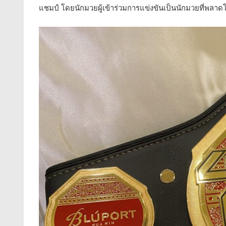
แชมป์ โดยนักมวยผู้เข้าร่วมการแข่งขันเป็นนักมวยที่พลา