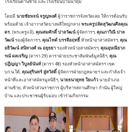
โรงเรียนด่านซ้าย และโรงเรียนบ้านนาทุ่ม
โดยมี
นายชัยพจน์ จรูญพงศ์
ผู้ว่าราชการจังหวัดเลย ให้การต้อนรับ
พร้อมด้วย เจ้าอาวาสวัดบางพลีใหญ่กลาง
พระครูปลัดสุวัฒนศีลคุณ
ดร.
(พระครูแจ้),
คุณสมศักดิ์ ปาลวัฒน์
ผู้จัดการฯ,
คุณภาวิณี ปาล
วัฒน์
รองผู้จัดการฯ,
คุณไทด์ บรรลือฤทธิ์
หัวหน้าอาสาสมัครฯ,
คุณ
อธิวัฒน์ สนิทวงศ์ ณ อยุธยา
รองหัวหน้าอสาสมัครฯ,
คุณอุษณียาภ
รณ์ ผลเจริญ
(ดารา 29) ดาราฝ่ายประชาสัมพันธ์มูลนิธิฯ,
คุณ
ปฎิญญา วิบูลย์นันท์
(ดารา 48) รองหัวหน้าอาสาสมัครฯ เขต
บก.น.ใต้,
คุณสุรินทร์ สู่สวัสดิ์
ผู้จัดการฝ่ายกฎหมายฯ และกำลังเจ้า
หน้าที่และอาสาสมัครมูลนิธิฯ,
นายธนายุทธ ใยแก้ว
นายอำเภอ
ด่านซ้าย, หัวหน้าส่วนราชการ ผู้บริหารสถานศึกษา กำนัน ผู้ใหญ่
บ้าน และประชาชนผู้รับมอบ เข้าร่วมกิจกรรม