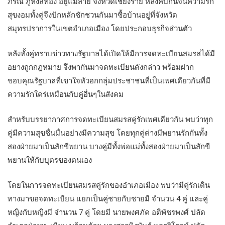
ภรณ์ ภูหงส์ทอง อยู่แม่สาย จังหวัดเชียงราย หลังคบกันจนความรัก
สุขงอมทั้งคู่จึงปักหลักชักชวนกันมาซื้อบ้านอยู่ที่จังหวัด
สมุทรปราการในเขตอำเภอเมือง โดยประกอบธุรกิจส่วนตัว
หลังทั้งคู่ทราบข่าวทางรัฐบาลได้เปิดให้มีการจดทะเบียนสมรสได้มี
อยางถูกกฎหมาย จึงพากันมาจดทะเบียนดังกล่าว พร้อมฝาก
ขอบคุณรัฐบาลที่เขาใจหัวอกกลุ่มประชาชนที่เป็นเพศเดียวกันที่มี
ความรักใคร่เหมือนกับคู่อื่นๆในสังคม
สำหรับบรรยากาศการจดทะเบียนสมรสคู่รักเพศเดียวกัน พบว่าทุก
คู่มีความสุขชื่นมื่นอย่างมีความสุข โดยทุกคู่ต่างมีพยานรักกันทั้ง
สองฝ่ายมาเป็นสักขีพยาน บางคู่มีทั้งพ่อแม่ทั้งสองฝ่ายมาเป็นสักขี
พยานให้กับบุตรของตนเอง
โดยในการจดทะเบียนสมรสคู่รักของอำเภอเมือง พบว่ามีคู่รักเดิน
ทางมาขอจดทะเบียน แยกเป็นคู่ชายกับชายมี จำนวน 4 คู่ และคู่
หญิงกับหญิงมี จำนวน 7 คู่ โดยมี นายพงศภัค อติพัชรพงศ์ ปลัด