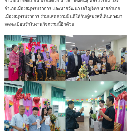
อำเภอฝ่ายทะเบียน พร้อมด้วย นางสาวพิงพันธุ์ พลรวิโรจน์ ปลัด
อำเภอเมืองสมุทรปราการ และนายวัฒนา เจริญจิตร นายอำเภอ
เมืองสมุทรปราการ ร่วมแสดความยินดีให้กับคู่สมรสที่เดินทางมา
จดทะเบียนรักในงานกิจกรรมนี้อีกด้วย