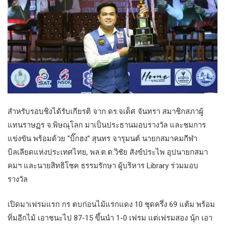
สำหรับรอบชิงได้รับเกียรติ จาก ดร.จเด็ศ จันทรา สมาชิกสภาผู้
แทนราษฏร จ.พิษณุโลก มาเป็นประธานมอบรางวัล และชมการ
แข่งขัน พร้อมด้วย “บิ๊กฮง” สุนทร จารุมนต์ นายกสมาคมกีฬา
บิลเลียดแห่งประเทศไทย, พล.ต.ต.วิชัย สังข์ประไพ อุปนายกสมา
คมฯ และนายสิทธิโชค ธรรมรักษา ผู้บริหาร Library ร่วมมอบ
รางวัล
เปิดมาเฟรมแรก กร ตบก่อนไม้แรกแดง 10 ชุดครึ่ง 69 แต้ม พร้อม
ทิ่มอีกไม้ เอาชนะไป 87-15 ขึ้นนำ 1-0 เฟรม แต่เฟรมสอง นุ้ก เอา