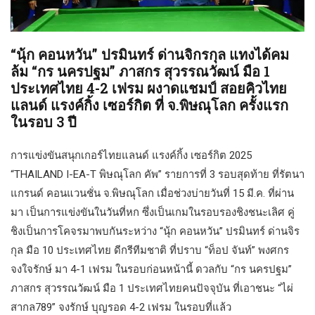
“นุ้ก คอนหวัน” ปรมินทร์ ด่านจิกรกุล แทงได้คม
ล้ม “กร นครปฐม” ภาสกร สุวรรณวัฒน์ มือ 1
ประเทศไทย 4-2 เฟรม ผงาดแชมป์ สอยคิวไทย
แลนด์ แรงค์กิ้ง เซอร์กิต ที่ จ.พิษณุโลก ครั้งแรก
ในรอบ 3 ปี
การแข่งขันสนุกเกอร์ไทยแลนด์ แรงค์กิ้ง เซอร์กิต 2025
“THAILAND I-EA-T พิษณุโลก คัพ” รายการที่ 3 รอบสุดท้าย ที่รัตนา
แกรนด์ คอนแวนชั่น จ.พิษณุโลก เมื่อช่วงบ่ายวันที่ 15 มี.ค. ที่ผ่าน
มา เป็นการแข่งขันในวันที่หก ซึ่งเป็นเกมในรอบรองชิงชนะเลิศ คู่
ชิงเป็นการโคจรมาพบกันระหว่าง “นุ้ก คอนหวัน” ปรมินทร์ ด่านจิร
กุล มือ 10 ประเทศไทย ดีกรีทีมชาติ ที่ปราบ “ท็อป จันท์” พงศกร
จงใจรักษ์ มา 4-1 เฟรม ในรอบก่อนหน้านี้ ดวลกับ “กร นครปฐม”
ภาสกร สุวรรณวัฒน์ มือ 1 ประเทศไทยคนปัจจุบัน ที่เอาชนะ “ไผ่
สากล789” จงรักษ์ บุญรอด 4-2 เฟรม ในรอบที่แล้ว