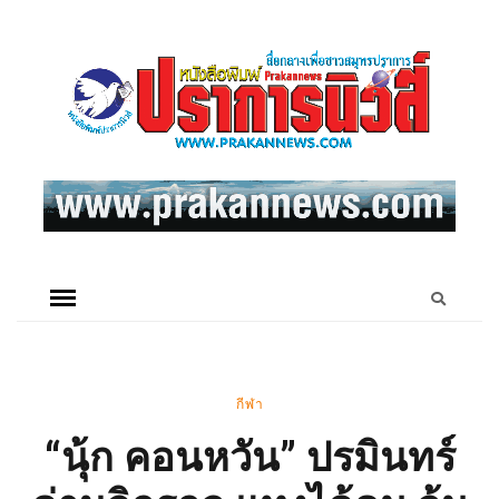
กีฬา
“นุ้ก คอนหวัน” ปรมินทร์