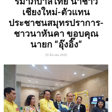
รมาภิบาลไทย นำชาว
เชียงใหม่-ตัวแทน
ประชาชนสมุทรปราการ-
ชาวนาหันคา ขอบคุณ
นายก “อุ๊งอิ๊ง”
25 มีนาคม 2025