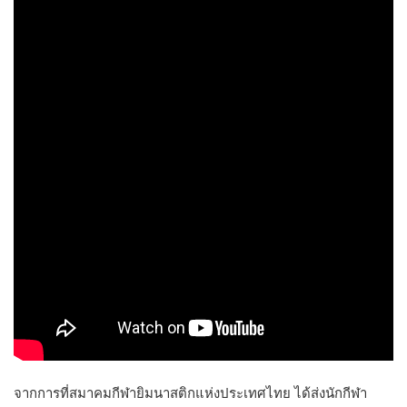
จากการที่สมาคมกีฬายิมนาสติกแห่งประเทศไทย ได้ส่งนักกีฬา