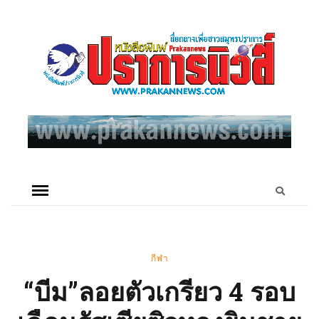
กีฬา
“บีม”ลอยตัวเกรียว 4 รอบ