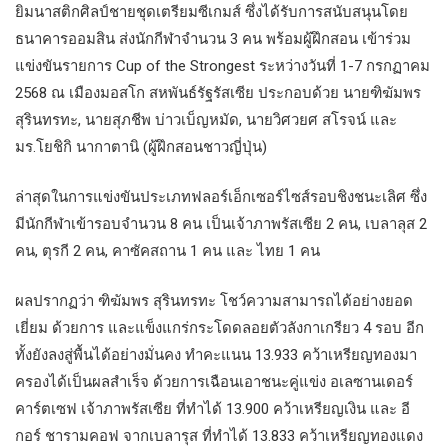
ยิมนาสติกศิลป์ชายชุดเตรียมซีเกมส์ ซึ่งได้รับการสนับสนุนโดย
ธนาคารออมสิน ส่งนักกีฬาจำนวน 3 คน พร้อมผู้ฝึกสอน เข้าร่วม
แข่งขันรายการ Cup of the Strongest ระหว่างวันที่ 1-7 กรกฏาคม
2568 ณ เมืองมอสโก สหพันธ์รัฐรัสเซีย ประกอบด้วย นายฑิฆัมพร
สุรินทรทะ, นายสุภชีพ บ่าวเบ็ญหมัด, นายวิศวยศ สโรจน์ และ
มร.โยชิกิ นากาตานิ (ผู้ฝึกสอนชาวญี่ปุ่น)
ล่าสุดในการแข่งขันประเภทฟลอร์เอ็กเซอร์ไซส์รอบชิงชนะเลิศ ซึ่ง
มีนักกีฬาเข้ารอบจำนวน 8 คน เป็นเจ้าภาพรัสเซีย 2 คน, เบลาลุส 2
คน, ตุรกี 2 คน, คาซัคสถาน 1 คน และ ไทย 1 คน
ผลปรากฏว่า ฑิฆัมพร สุรินทรทะ โชว์ความสามารถได้อย่างยอด
เยี่ยม ด้วยการ และแข็งแกร่กระโดดลอยตัวลังกาเกรียว 4 รอบ อีก
ทั้งยังลงสู่พื้นได้อย่างมั่นคง ทำคะแนน 13.933 คว้าเหรียญทองมา
ครองได้เป็นผลสำเร็จ ด้วยการเฉือนเอาชนะคู่แข่ง อเลซานเดอร์
คาร์ตเซฟ เจ้าภาพรัสเซีย ที่ทำได้ 13.900 คว้าเหรียญเงิน และ อี
กอร์ ชารามคอฟ จากเบลารุส ที่ทำได้ 13.833 คว้าเหรียญทองแดง