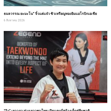
ธมลวรรณ ยะมะโน” จิ๋วแต่แจ๋ว ซิวเหรียญทองยิมแอโรบิกเอเชีย
6 สิงหาคม 2026
“วิว” เยาวภา ห่วงเยาวชนไทย เปิดแคมป์สร้างเด็กสู่ทีมชาติ