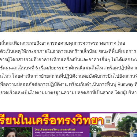
่งความสั่นสะเทือนกระทบถึงอาคารหอควบคุมการจราจรทางอากาศ (หอ
กตัวเป็นเหตุให้กระจกภายในอาคารแตกร้าวเล็กน้อย ขณะที่พื้นที่เขตการ
อาคารผู้โดยสารรวมถึงอาคารเทียบเครื่องบินและอาคารอื่นๆ ไม่ได้ผลกร
้แผนฉุกเฉินบทที่ 6 เรื่องภัยธรรมชาติกรณีแผ่นดินไหว พร้อมปฏิบัติตา
ดินไหว โดยดำเนินการย้ายสถานที่ปฏิบัติงานหอบังคับการบินไปยังสถานที
ื่อความปลอดภัยต่อการปฏิบัติงาน พร้อมกับดำเนินการฟื้นฟู Runway ที
ี่รวดเร็วและเป็นไปตามมาตรฐานความปลอดภัยที่เป็นสากล โดยผู้บริหา