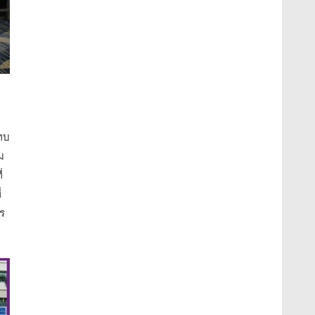
ะทบ
ม
่
่
ร