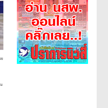
วย
าม