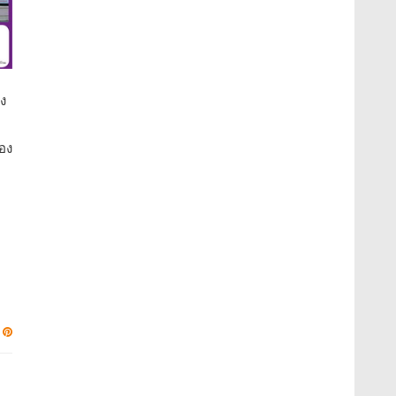
าง
่อง