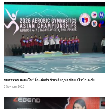
ธมลวรรณ ยะมะโน” จิ๋วแต่แจ๋ว ซิวเหรียญทองยิมแอโรบิกเอเชีย
6 สิงหาคม 2026