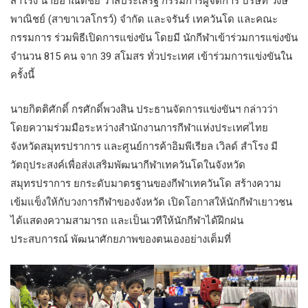
สำโรง นายอาณัติชัย วาสประเสริฐ กรรมการผู้จัดการ บริษัท วงษ์
พาณิชย์ (สาขาเวลโกรว์) จำกัด และจรันร์ เทควันโด และคณะ
กรรมการ ร่วมพิธีเปิดการแข่งขัน โดยมี นักกีฬาเข้าร่วมการแข่งขัน
จำนวน 815 คน จาก 39 สโมสร ทั่วประเทศ เข้าร่วมการแข่งขันใน
ครั้งนี้
นายกิตติศักดิ์ กรศักดิ์พวงสิน ประธานจัดการแข่งขันฯ กล่าวว่า
โดยความร่วมมือระหว่างสำนักงานการกีฬาแห่งประเทศไทย
จังหวัดสมุทรปราการ และศูนย์การค้าอิมพีเรียล เวิลด์ สำโรง มี
วัตถุประสงค์เพื่อส่งเสริมพัฒนากีฬาเทควันโดในจังหวัด
สมุทรปราการ ยกระดับมาตรฐานของกีฬาเทควันโด สร้างความ
เข้มแข็งให้กับวงการกีฬาของจังหวัด เปิดโอกาสให้นักกีฬาเยาวชน
ได้แสดงความสามารถ และเป็นเวทีให้นักกีฬาได้ฝึกฝน
ประสบการณ์ พัฒนาศักยภาพของตนเองอย่างเต็มที่