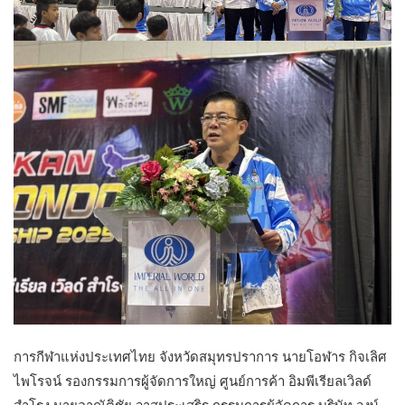
การกีฬาแห่งประเทศไทย จังหวัดสมุทรปราการ นายโอฬาร กิจเลิศ
ไพโรจน์ รองกรรมการผู้จัดการใหญ่ ศูนย์การค้า อิมพีเรียลเวิลด์