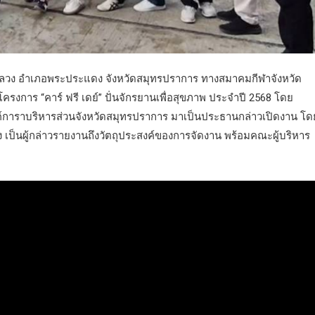
งลัดหลวง อำเภอพระประแดง จังหวัดสมุทรปราการ ทางสมาคมกีฬาจังหวัด
รงการ “คาร์ ฟรี เดย์” ปั่นจักรยานเพื่อสุขภาพ ประจำปี 2568 โดย
์การาบริหารส่วนจังหวัดสมุทรปราการ มาเป็นประธานกล่าวเปิดงาน โด
เป็นผู้กล่าวรายงานถึงวัตถุประสงค์ของการจัดงาน พร้อมคณะผู้บริหาร