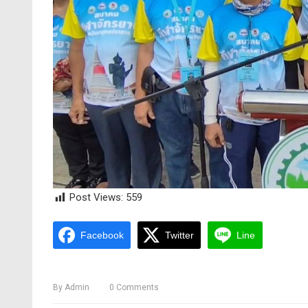
Post Views:
559
Facebook
Twitter
Line
By
Admin
0
Comments