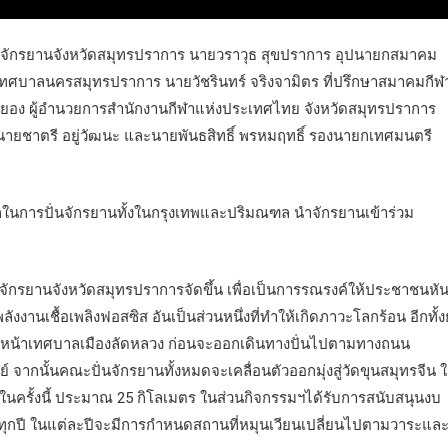
จักรยานจังหวัดสมุทรปราการ นายวราวุธ สุขปราการ อุปนายกสมาคม
กเทศบาลนครสมุทรปราการ นายวัชรินทร์ จริงจามิตร ที่ปรึกษาสมาคมกีฬ
ชลำยอง ผู้อำนวยการสำนักงานกีฬาแห่งประเทศไทย จังหวัดสมุทรปราการ
ยชาตรี อยู่วัฒนะ และนายพันธสิทธิ์ พรหมฤทธิ์ รองนายกเทศมนตรี
ในการปั่นจักรยานทั้งในกรุงเทพและปริมณฑล นำจักรยานเข้าร่วม
กรยานจังหวัดสมุทรปราการจัดขึ้น เพื่อเป็นการรณรงค์ให้ประชาชนหั
านเชื้อเพลิงฟอสซิส อันเป็นส่วนหนึ่งที่ทำให้เกิดภาวะโลกร้อน อีกทั้งย
ร์ทที่หน้าเทศบาลเมืองลัดหลวง ก่อนจะออกเดินทางปั่นไปตามทางถนน
ีย์ จากนั้นคณะปั่นจักรยานทั้งหมดจะเคลื่อนตัวออกมุ่งสู่วัดขุนสมุทรจีน 
นครั้งนี้ ประมาณ 25 กิโลเมตร ในส่วนกิจกรรมฯได้รับการสนับสนุนงบ
ุกปี ในแต่ละปีจะมีการกำหนดสถานที่หมุนเวียนเปลี่ยนไปตามวาระแล