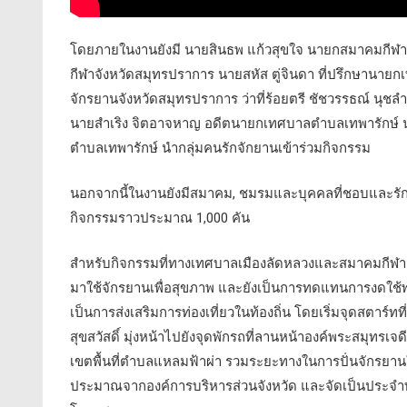
โดยภายในงานยังมี นายสินธพ แก้วสุขใจ นายกสมาคมกีฬา
กีฬาจังหวัดสมุทรปราการ นายสหัส ตู่จินดา ที่ปรึกษานาย
จักรยานจังหวัดสมุทรปราการ ว่าที่ร้อยตรี ชัชวรรธณ์ นุ
นายสำเริง จิตอาจหาญ อดีตนายกเทศบาลตำบลเทพารักษ์ นา
ตำบลเทพารักษ์ นำกลุ่มคนรักจักยานเข้าร่วมกิจกรรม
นอกจากนี้ในงานยังมีสมาคม, ชมรมและบุคคลที่ชอบและรัก
กิจกรรมราวประมาณ 1,000 คัน
สำหรับกิจกรรมที่ทางเทศบาลเมืองลัดหลวงและสมาคมกีฬาจั
มาใช้จักรยานเพื่อสุขภาพ และยังเป็นการทดแทนการงดใช้พลังง
เป็นการส่งเสริมการท่องเที่ยวในท้องถิ่น โดยเริ่มจุดสตา
สุขสวัสดิ์ มุ่งหน้าไปยังจุดพักรถที่ลานหน้าองค์พระสมุทรเจด
เขตพื้นที่ตำบลแหลมฟ้าผ่า รวมระยะทางในการปั่นจักรยานใ
ประมาณจากองค์การบริหารส่วนจังหวัด และจัดเป็นประจำท