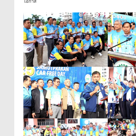
โอกาส