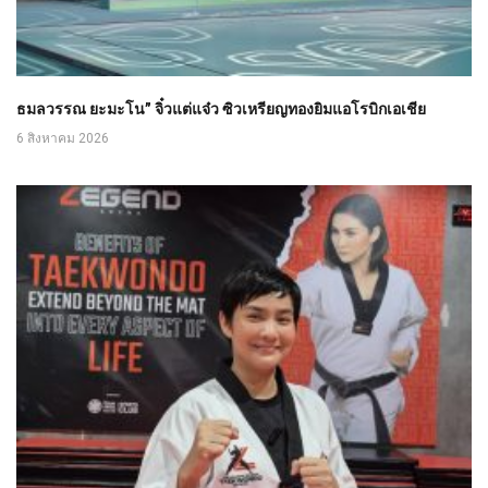
ธมลวรรณ ยะมะโน” จิ๋วแต่แจ๋ว ซิวเหรียญทองยิมแอโรบิกเอเชีย
6 สิงหาคม 2026