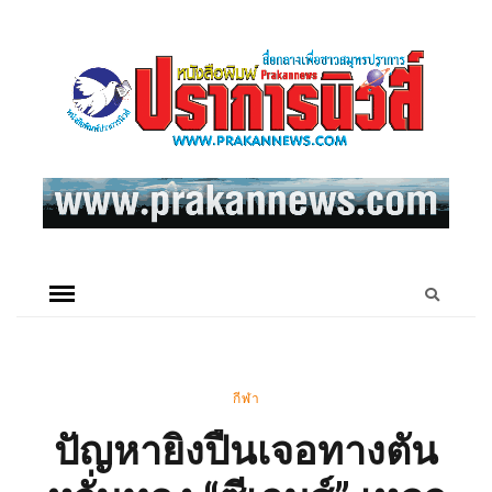
กีฬา
ปัญหายิงปืนเจอทางตัน