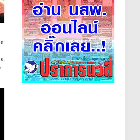
าด
าย
ะ