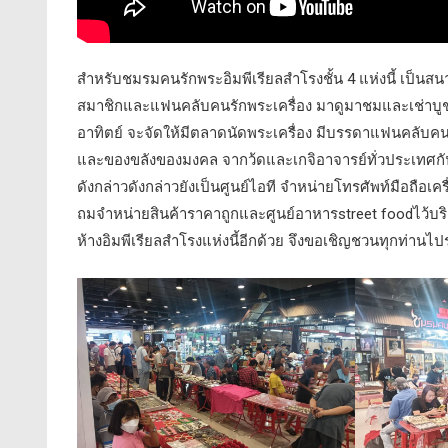
สำหรับชมรมคนรักพระอิมพีเรียลสำโรงชั้น 4 แห่งนี้ เป็นสน
สมาชิกและแฟนคลับคนรักพระเครื่อง มาดูมาชมและเช่าบูช
อาทิตย์ จะจัดให้มีตลาดนัดพระเครื่อง มีบรรดาแฟนคลับคน
และของขลังของมงคล จากว้ดและเกจิอาจารย์ทั่วประเทศกั
ดังกล่าวดังกล่าวยังเป็นศูนย์ไอที จำหน่ายโทรศัพท์มือถือเค
ถมจำหน่ายสินค้าราคาถูกและศูนย์อาหารstreet foodไว้บริก
ห้างอิมพีเรียลสำโรงแห่งนี้อีกด้วย จึงขอเชิญชวนทุกท่านไป