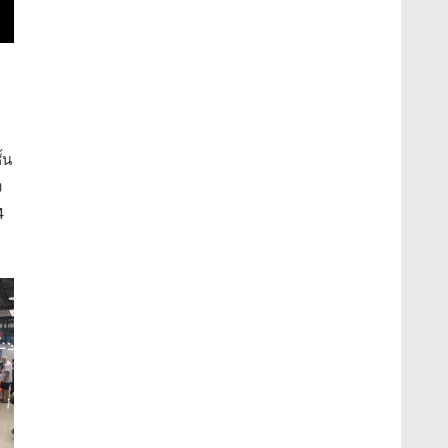
้น
ง
4