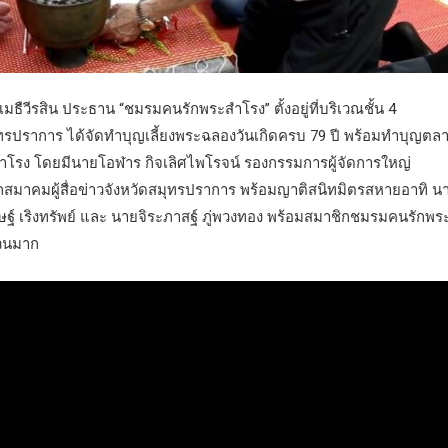
 พรเมธืวีรสิน ประธาน “ชมรมคนรักพระสำโรง” ตั้งอยู่ที่บริเวณชั้น 4
สมุทรปราการ ได้จัดทำบุญเลี้ยงพระฉลองวันเกิดครบ 79 ปี พร้อมทำบุญตล
ลด์สำโรง โดยมีนายโอฬาร กิจเลิศไพโรจน์ รองกรรมการผู้จัดการใหญ่
ยกสมาคมผู้สื่อข่าวจังหวัดสมุทรปราการ พร้อมญาติสนิทมิตรสหายอาทิ น
ฐ์ เริงทรัพย์ และ นายจิระภาสฐ์ ภู่พวงทอง พร้อมสมาชิกชมรมคนรักพร
นวนมาก