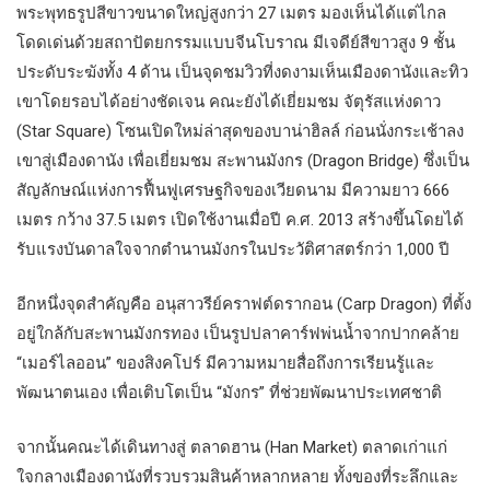
พระพุทธรูปสีขาวขนาดใหญ่สูงกว่า 27 เมตร มองเห็นได้แต่ไกล
โดดเด่นด้วยสถาปัตยกรรมแบบจีนโบราณ มีเจดีย์สีขาวสูง 9 ชั้น
ประดับระฆังทั้ง 4 ด้าน เป็นจุดชมวิวที่งดงามเห็นเมืองดานังและทิว
เขาโดยรอบได้อย่างชัดเจน คณะยังได้เยี่ยมชม จัตุรัสแห่งดาว
(Star Square) โซนเปิดใหม่ล่าสุดของบาน่าฮิลล์ ก่อนนั่งกระเช้าลง
เขาสู่เมืองดานัง เพื่อเยี่ยมชม สะพานมังกร (Dragon Bridge) ซึ่งเป็น
สัญลักษณ์แห่งการฟื้นฟูเศรษฐกิจของเวียดนาม มีความยาว 666
เมตร กว้าง 37.5 เมตร เปิดใช้งานเมื่อปี ค.ศ. 2013 สร้างขึ้นโดยได้
รับแรงบันดาลใจจากตำนานมังกรในประวัติศาสตร์กว่า 1,000 ปี
อีกหนึ่งจุดสำคัญคือ อนุสาวรีย์คราฟต์ดรากอน (Carp Dragon) ที่ตั้ง
อยู่ใกล้กับสะพานมังกรทอง เป็นรูปปลาคาร์ฟพ่นน้ำจากปากคล้าย
“เมอร์ไลออน” ของสิงคโปร์ มีความหมายสื่อถึงการเรียนรู้และ
พัฒนาตนเอง เพื่อเติบโตเป็น “มังกร” ที่ช่วยพัฒนาประเทศชาติ
จากนั้นคณะได้เดินทางสู่ ตลาดฮาน (Han Market) ตลาดเก่าแก่
ใจกลางเมืองดานังที่รวบรวมสินค้าหลากหลาย ทั้งของที่ระลึกและ