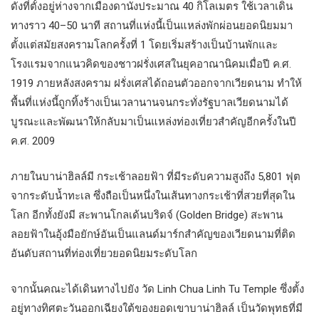
ดังที่ตั้งอยู่ห่างจากเมืองดานังประมาณ 40 กิโลเมตร ใช้เวลาเดิน
ทางราว 40–50 นาที สถานที่แห่งนี้เป็นแหล่งพักผ่อนยอดนิยมมา
ตั้งแต่สมัยสงครามโลกครั้งที่ 1 โดยเริ่มสร้างเป็นบ้านพักและ
โรงแรมจากแนวคิดของชาวฝรั่งเศสในยุคอาณานิคมเมื่อปี ค.ศ.
1919 ภายหลังสงคราม ฝรั่งเศสได้ถอนตัวออกจากเวียดนาม ทำให้
พื้นที่แห่งนี้ถูกทิ้งร้างเป็นเวลานานจนกระทั่งรัฐบาลเวียดนามได้
บูรณะและพัฒนาให้กลับมาเป็นแหล่งท่องเที่ยวสำคัญอีกครั้งในปี
ค.ศ. 2009
ภายในบาน่าฮิลล์มี กระเช้าลอยฟ้า ที่มีระดับความสูงถึง 5,801 ฟุต
จากระดับน้ำทะเล ซึ่งถือเป็นหนึ่งในเส้นทางกระเช้าที่สวยที่สุดใน
โลก อีกทั้งยังมี สะพานโกลเด้นบริดจ์ (Golden Bridge) สะพาน
ลอยฟ้าในอุ้งมือยักษ์อันเป็นแลนด์มาร์กสำคัญของเวียดนามที่ติด
อันดับสถานที่ท่องเที่ยวยอดนิยมระดับโลก
จากนั้นคณะได้เดินทางไปยัง วัด Linh Chua Linh Tu Temple ซึ่งตั้ง
อยู่ทางทิศตะวันออกเฉียงใต้ของยอดเขาบาน่าฮิลล์ เป็นวัดพุทธที่มี