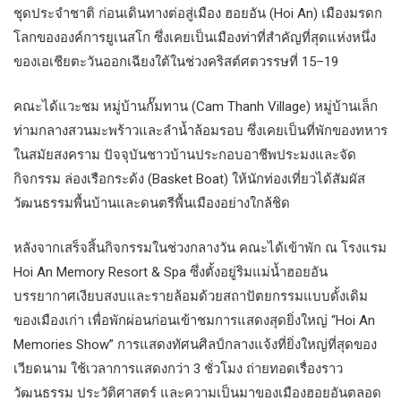
ชุดประจำชาติ ก่อนเดินทางต่อสู่เมือง ฮอยอัน (Hoi An) เมืองมรดก
โลกขององค์การยูเนสโก ซึ่งเคยเป็นเมืองท่าที่สำคัญที่สุดแห่งหนึ่ง
ของเอเชียตะวันออกเฉียงใต้ในช่วงคริสต์ศตวรรษที่ 15–19
คณะได้แวะชม หมู่บ้านกั๊มทาน (Cam Thanh Village) หมู่บ้านเล็ก
ท่ามกลางสวนมะพร้าวและลำน้ำล้อมรอบ ซึ่งเคยเป็นที่พักของทหาร
ในสมัยสงคราม ปัจจุบันชาวบ้านประกอบอาชีพประมงและจัด
กิจกรรม ล่องเรือกระด้ง (Basket Boat) ให้นักท่องเที่ยวได้สัมผัส
วัฒนธรรมพื้นบ้านและดนตรีพื้นเมืองอย่างใกล้ชิด
หลังจากเสร็จสิ้นกิจกรรมในช่วงกลางวัน คณะได้เข้าพัก ณ โรงแรม
Hoi An Memory Resort & Spa ซึ่งตั้งอยู่ริมแม่น้ำฮอยอัน
บรรยากาศเงียบสงบและรายล้อมด้วยสถาปัตยกรรมแบบดั้งเดิม
ของเมืองเก่า เพื่อพักผ่อนก่อนเข้าชมการแสดงสุดยิ่งใหญ่ “Hoi An
Memories Show” การแสดงทัศนศิลป์กลางแจ้งที่ยิ่งใหญ่ที่สุดของ
เวียดนาม ใช้เวลาการแสดงกว่า 3 ชั่วโมง ถ่ายทอดเรื่องราว
วัฒนธรรม ประวัติศาสตร์ และความเป็นมาของเมืองฮอยอันตลอด