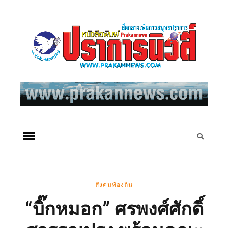
สังคมท้องถิ่น
“บิ๊กหมอก” ศรพงศ์ศักดิ์