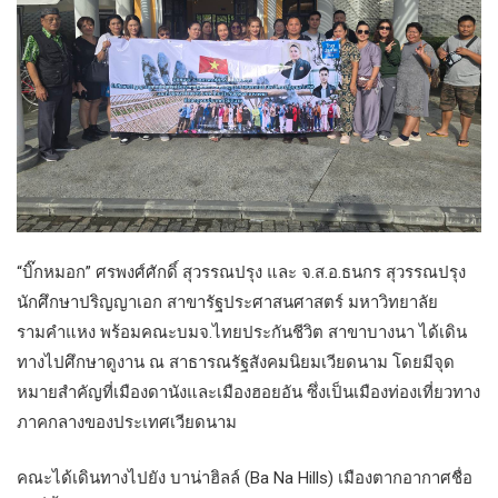
“บิ๊กหมอก” ศรพงศ์ศักดิ์ สุวรรณปรุง และ จ.ส.อ.ธนกร สุวรรณปรุง
นักศึกษาปริญญาเอก สาขารัฐประศาสนศาสตร์ มหาวิทยาลัย
รามคำแหง พร้อมคณะบมจ.ไทยประกันชีวิต สาขาบางนา ได้เดิน
ทางไปศึกษาดูงาน ณ สาธารณรัฐสังคมนิยมเวียดนาม โดยมีจุด
หมายสำคัญที่เมืองดานังและเมืองฮอยอัน ซึ่งเป็นเมืองท่องเที่ยวทาง
ภาคกลางของประเทศเวียดนาม
คณะได้เดินทางไปยัง บาน่าฮิลล์ (Ba Na Hills) เมืองตากอากาศชื่อ