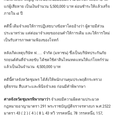
แก่ผู้เสียหาย เป็นเงินจำนวน 5,500,000 บาท ผ่อนชำระให้แล้วเสร็จ
ภายใน ๘ ปี
คดีนี้ เดิมจำเลยให้การปฏิเสธบางข้อหาโดยอ้างว่า ผู้ตายมีส่วน
ประมาทร่วม แต่ต่อมาจำเลยขอถอนคำให้การเดิม และให้การใหม่
เป็นรับสารภาพตามฟ้องของโจทก์
หลังเกิดเหตุบริษัท ฟ……. จำกัด (มหาชน) ซึ่งเป็นบริษัทประกันภัย
รถยนต์คันที่จำเลยขับ ได้ชดใช้ค่าสินไหมทดแทนให้แก่โจทก์ร่วม
แล้วเป็นเงินจำนวน 4,500,000 บาท
คดีนี้ศาลจังหวัดชุมพร ได้สั่งให้พนักงานคุมประพฤติกระทรวง
ยุติธรรม สืบเสาะและพินิจจำเลย ก่อนมีคำพิพากษา
ศาลจังหวัดชุมพรพิพากษาว่า
จำเลยมีความผิดตามประมวล
กฎหมายอาญามาตรา 291 พระราชบัญญัติจราจรทางบก พ.ศ.2522
มาตรา 43 ( 2 ) ( 4 ) ( 8 ), 43 ทวิ วรรคหนึ่ง, 78 วรรคหนึ่ง, 157,