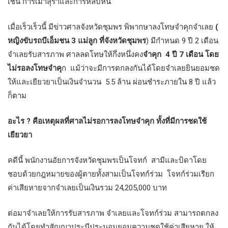
เช่น การเมาสุราและการหลบหนี
เมื่อเร็วเร็วนี้ มีข่าวศาลจังหวัดชุมพร พิพากษาลงโทษจำคุกจำเลย
(
หญิงขับรถบีเอ็มชน 3 แม่ลูก ที่จังหวัดชุมพร
) มีกำหนด 9 ปี 2 เดือน
จำเลยรับสารภาพ ศาลลดโทษให้กึ่งหนึ่งคง
จำคุก
4 ปี 7 เดือน โดย
ไม่รอลงโทษจำคุ
ก แม้ว่าจะมีการตกลงกันได้โดยจำเลยยินยอมชด
ให้และเยียวยาเป็นเงินจำนวน 5.5 ล้าน ผ่อนชำระภายใน 8 ปี แล้ว
ก็ตาม
อะไร
? คือเหตุผลที่ศาลไม่รอการลงโทษจำคุก ทั้งที่มีการชดใช้
เยียวยา
คดีนี้ พนักงานอัยการจังหวัดชุมพรเป็นโจทก์ สามีและบิดาโดย
ชอบด้วยกฎหมายของผู้ตายทั้งสามเป็นโจทก์ร่วม โจทก์ร่วมเรียก
ค่าเสียหายจากจำเลยเป็นเงินรวม 24,205,000 บาท
ต่อมาจำเลยให้การรับสารภาพ จำเลยและโจทก์ร่วม สามารถตกลง
กันได้โดยทำสัญญาประนีประนอมยอมความชดใช้ค่าเสียหาย ให้