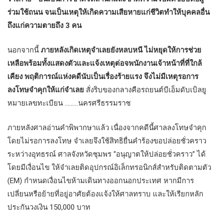
ร่วมใช้ถนน จนเป็นเหตุให้เกิดความเสียหายแก่ชีวิตทำให้บุคคลอื่น
ถึงแก่ความตายถึง
3 คน
นอกจากนี้
ภายหลังเกิดเหตุจำเลยยังหลบหนี ไม่หยุดให้การช่วย
เหลือพร้อมทั้งแสดงตัวและแจ้งเหตุต่อจพนักงานเจ้าหน้าที่ที่ใกล้
เคียง พฤติการณ์แห่งคดีนับเป็นเรื่องร้ายแรง จึงไม่มีเหตุรอการ
ลงโทษจำคุกให้แก่จำเลย
สั่งริบของกลางคือรถยนต์บีเอ็มดับเบิลยู
หมายเลขทะเบียน ………นครศรีธรรมราช
ภายหลังศาลอ่านคำพิพากษาแล้ว เนื่องจากคดีนี้ศาลลงโทษจำคุก
โดยไม่รอการลงโทษ จำเลยจึงใช้สิทธิยื่นคำร้องขอปล่อยชั่วคราว
ระหว่างอุทธรณ์ ศาลจังหวัดชุมพร “อนุญาตให้ปล่อยชั่วคราว” ได้
โดยมีเงื่อนไข ให้จำเลยติดอุปกรณ์อิเล็กทรอนิกส์สำหรับติดตามตัว
(EM) กำหนดเงื่อนไขห้ามเดินทางออกนอกประเทศ หากมีการ
เปลี่ยนหรือย้ายที่อยู่อาศัยต้องแจ้งให้ศาลทราบ และให้เรียกหลัก
ประกันวงเงิน 150,000 บาท