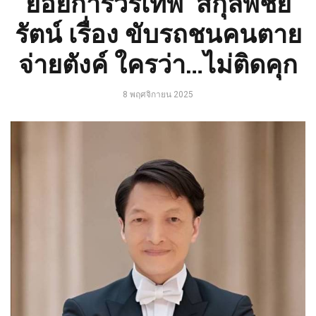
ยอัยการวรเทพ สกุลพิชัย
รัตน์ เรื่อง ขับรถชนคนตาย
จ่ายตังค์ ใครว่า…ไม่ติดคุก
8 พฤศจิกายน 2025