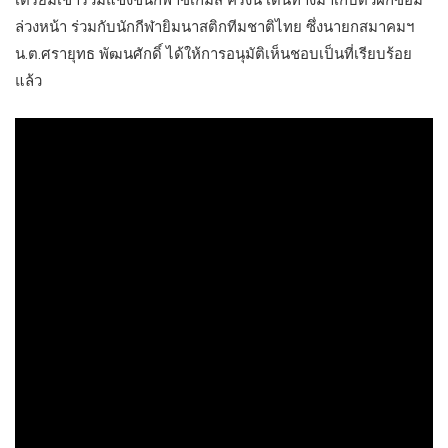
เตรียมเข้าร่วมแข่งขันกีฬาซีเกมส์ ครั้งนี้ เดินทางมาเก็บตัวฝึกซ้อม
ล่วงหน้า ร่วมกับนักกีฬายิมนาสติกทีมชาติไทย ซึ่งนายกสมาคมฯ
น.ต.ศรายุทธ พัฒนศักดิ์ ได้ให้การอนุมัติเห็นชอบเป็นที่เรียบร้อย
แล้ว