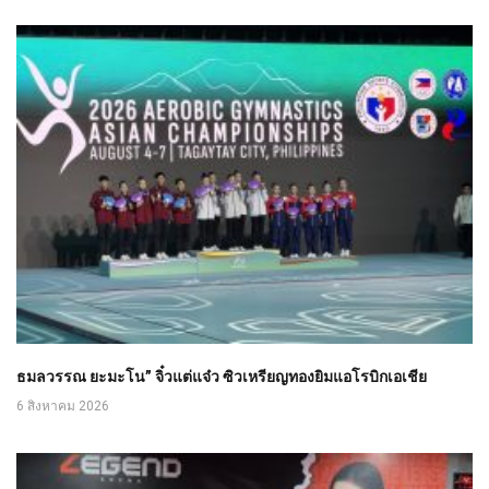
ธมลวรรณ ยะมะโน” จิ๋วแต่แจ๋ว ซิวเหรียญทองยิมแอโรบิกเอเชีย
6 สิงหาคม 2026