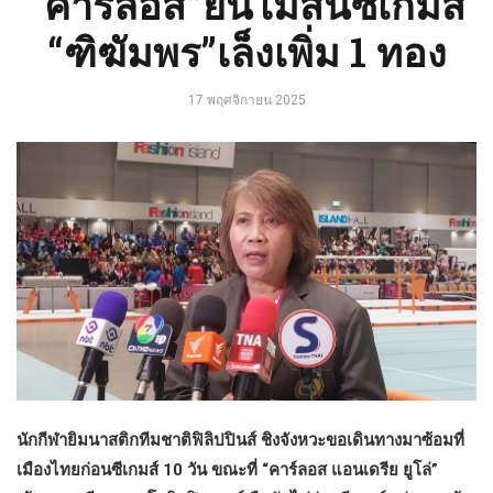
“คาร์ลอส”ยันไม่สนซีเกมส์
“ฑิฆัมพร”เล็งเพิ่ม 1 ทอง
17 พฤศจิกายน 2025
นักกีฬายิมนาสติกทีมชาติฟิลิปปินส์ ชิงจังหวะขอเดินทางมาซ้อมที่
เมืองไทยก่อนซีเกมส์ 10 วัน ขณะที่ “คาร์ลอส แอนเดรีย ยูโล่”