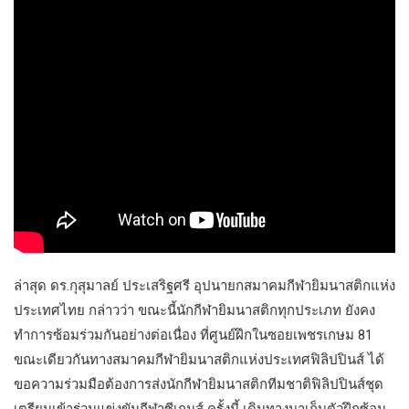
ล่าสุด ดร.กุสุมาลย์ ประเสริฐศรี อุปนายกสมาคมกีฬายิมนาสติกแห่ง
ประเทศไทย กล่าวว่า ขณะนี้นักกีฬายิมนาสติกทุกประเภท ยังคง
ทำการซ้อมร่วมกันอย่างต่อเนื่อง ที่ศูนย์ฝึกในซอยเพชรเกษม 81
ขณะเดียวกันทางสมาคมกีฬายิมนาสติกแห่งประเทศฟิลิปปินส์ ได้
ขอความร่วมมือต้องการส่งนักกีฬายิมนาสติกทีมชาติฟิลิปปินส์ชุด