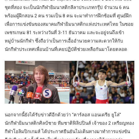
ชุดที่สอง จะเป็นนักกีฬายิมนาสติกลีลาประเภทกรุ๊ป จำนวน 6 คน
พร้อมผู้ฝึกสอน 2 คน รวมเป็น 8 คน จะมาทำการฝึกซ้อมที่ ศูนย์ฝึก
เพื่อการแข่งขันของสมาคมกีฬายิมนาสติกแห่งประเทศไทย ในซอย
เพชรเกษม 81 ระหว่างวันที่ 3-11 ธันวาคม และจะอยู่จนถึงเข้า
หมู่บ้านนักกีฬา ซึ่งถือว่าเป็นการเอื้ออำนวยความสะดวกให้กับ
นักกีฬาประเทศเพื่อนบ้านที่เคยปฏิบัติช่วยเหลือกันมาโดยตลอด
นอกจากนี้ยังได้รับข่าวดีอีกด้วยว่า “คาร์ลอส แอนเดรีย ยูโล่”
นักกีฬายิมนาสติกศิลป์ชาย ทีมชาติฟิลิปปินส์ เจ้าของ 2 เหรียญทอง
กีฬาโอลิมปิกเกมส์ ได้ประกาศยืนยันไม่เดินทางมาทำการแข่งขัน