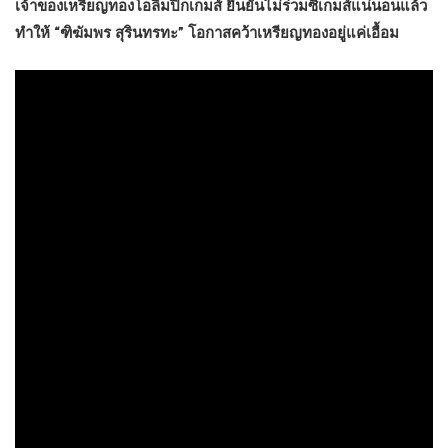
เจ้าของเหรียญทองโอลิมปิกเกมส์ ยืนยันไม่ร่วมซีเกมส์แน่นอนแล้ว
ทำให้ “ฑิฆัมพร สุรินทรทะ” โอกาสคว้าเหรียญทองอยู่แค่เอื้อม