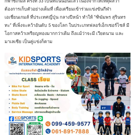
กีฬาซีเกมส์ ครั้งที่ 33 เป็นที่แน่นอนแล้ว เนื่องจากให้เหตุผลว่า
ต้องการเก็บตัวอย่างเต็มที่ เพื่อเตรียมเข้าร่วมแข่งขันกีฬา
เอเชี่ยนเกมส์ ที่ประเทศญี่ปุ่น กลางปีหน้า ทำให้ “ฑิฆัมพร สุรินทร
ทะ” ที่เพิ่งจะคว้าอันดับ 5 ของโลก ในประเภทฟลอร์เอ็กเซอร์ไซส์ มี
โอกาสคว้าเหรียญทองมากกว่าเดิม ถึงแม้ว่าจะมี เวียดนาม และ
มาเลเซีย เป็นคู่แข่งก็ตาม