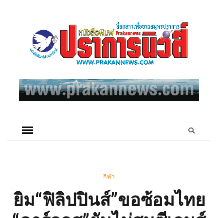
กีฬา
ยิม“ฟิลิปปินส์”ขอซ้อมไทย