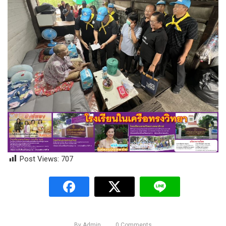
Post Views:
707
By
Admin
0
Comments