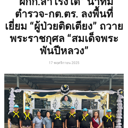
“ผกก.สำโรงใต้” นำทีม
ตำรวจ-กต.ตร. ลงพื้นที่
เยี่ยม “ผู้ป่วยติดเตียง” ถวาย
พระราชกุศล “สมเด็จพระ
พันปีหลวง”
17 พฤศจิกายน 2025