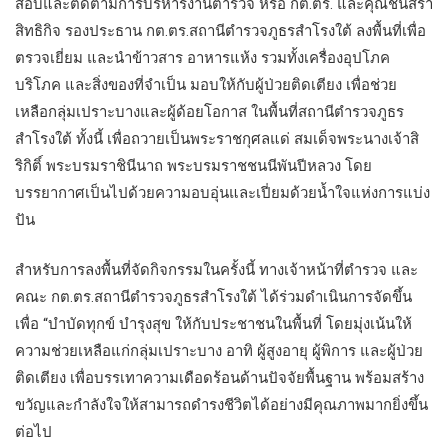
สอบและติดตามการบริหารงานตำรวจ หรือ กต.ตร. และคุณชนิสรา
สิทธิกิจ รองประธาน กต.ตร.สถานีตำรวจภูธรสำโรงใต้ ลงพื้นที่เพื่อ
ตรวจเยี่ยม และนำข้าวสาร อาหารแห้ง รวมทั้งเครื่องอุปโภค
บริโภค และสิ่งของที่จำเป็น มอบให้กับผู้ป่วยติดเตียง เพื่อช่วย
เหลือกลุ่มเปราะบางและผู้ด้อยโอกาส ในพื้นที่สถานีตำรวจภูธร
สำโรงใต้ ทั้งนี้ เพื่อถวายเป็นพระราชกุศลแด่ สมเด็จพระนางเจ้าสิ
ริกิติ์ พระบรมราชินีนาถ พระบรมราชชนนีพันปีหลวง โดย
บรรยากาศเป็นไปด้วยความอบอุ่นและเปี่ยมด้วยน้ำใจแห่งการแบ่ง
ปัน
สำหรับการลงพื้นที่จัดกิจกรรมในครั้งนี้ ทางเจ้าหน้าที่ตำรวจ และ
คณะ กต.ตร.สถานีตำรวจภูธรสำโรงใต้ ได้ร่วมดำเนินการจัดขึ้น
เพื่อ “บำบัดทุกข์ บำรุงสุข ให้กับประชาชนในพื้นที่ โดยมุ่งเน้นให้
ความช่วยเหลือแก่กลุ่มเปราะบาง อาทิ ผู้สูงอายุ ผู้พิการ และผู้ป่วย
ติดเตียง เพื่อบรรเทาความเดือดร้อนด้านปัจจัยพื้นฐาน พร้อมสร้าง
ขวัญและกำลังใจให้สามารถดำรงชีวิตได้อย่างมีคุณภาพมากยิ่งขึ้น
ต่อไป