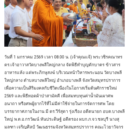
วันที่ 1 มกราคม 2569 เวลา 08.00 น. (เจ้าคุณแจ้) พระวชิรคณาทร
ดร.เจ้าอาวาสวัดบางพลีใหญ่กลาง จัดพิธีทำบุญตักบาตร ข้าวสาร
อาหารแห้ง แด่พระภิกษุสงฆ์ บริเวณหน้าวิหารพระนอน วัดบางพลี
ใหญ่กลาง ตำบลบางพลีใหญ่ อำเภอบางพลี จังหวัดสมุทรปราการ
เพื่อความเป็นสิริมงคลกับชีวิตเนื่องในโอกาสเริ่มต้นศักราชใหม่
2569 และพิธีทอดผ้าป่าสามัคคี เพื่อสมทบทุนค่าน้ำมันเผาศพ
อนาถา หรือศพผู้ยากไร้ที่ไม่มีค่าใช้จ่ายในการจัดการศพ โดย
บรรยากาศภายในงาน มี ดร.วีร์สุดา รุ่งเรือง อดีตนายก อบต.บางพลี
ใหญ่ พ.ต.อ.กรวัฒน์ หันประดิษฐ์ อดีตรอง ผบก.ภ.จว.ชลบุรี นางสุ
มลฑา เจริญศิลป์ วัฒนธรรมจังหวัดสมุทรปราการ คณะไวยาวัจกร