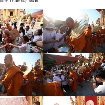
ณะภาค 1 เป็นพระอุปัชฌาย์