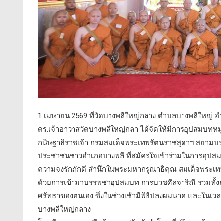
1 เมษายน 2569 ที่วัดบางพลีใหญ่กลาง ตำบลบางพลีใหญ่ อ
ดร.เจ้าอาวาสวัดบางพลีใหญ่กลา ได้จัดให้มีการอุปสมบทห
กนิษฐาธิราชเจ้า กรมสมเด็จพระเทพรัตนราชสุดาฯ สยามบรมร
ประชาชนชาวอำเภอบางพลี ที่สมัครใจเข้าร่วมในการอุปสมบท
ความจงรักภักดี สำนึกในพระมหากรุณาธิคุณ สมเด็จพระเทพ
ด้วยการเข้ามาบรรพชาอุปสมบท การบวชศีลจาริณี รวมทั้งก
ศรัทธาของตนเอง ซึ่งในช่วงเช้ามีพิธีปลงผมนาค และในเว
บางพลีใหญ่กลาง