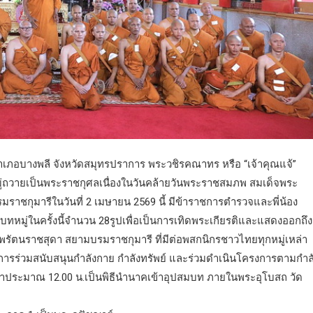
ำเภอบางพลี จังหวัดสมุทรปราการ พระวชิรคณาทร หรือ “เจ้าคุณแจ้”
มู่ถวายเป็นพระราชกุศลเนื่องในวันคล้ายวันพระราชสมภพ สมเด็จพระ
าชกุมารีในวันที่ 2 เมษายน 2569 นี้ มีข้าราชการตำรวจและพี่น้อง
หมู่ในครั้งนี้จำนวน 28รูปเพื่อเป็นการเทิดพระเกียรติและแสดงออกถึง
รัตนราชสุดา สยามบรมราชกุมารี ที่มีต่อพสกนิกรชาวไทยทุกหมู่เหล่า
ารร่วมสนับสนุนกำลังกาย กำลังทรัพย์ และร่วมดำเนินโครงการตามกำล
ลาประมาณ 12.00 น.เป็นพิธีนำนาคเข้าอุปสมบท ภายในพระอุโบสถ วัด