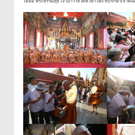
โดยมี พระธรรมสุธี เจ้าอาวาสวัดหัวลำโพง ที่ปรึกษาเจ้าค