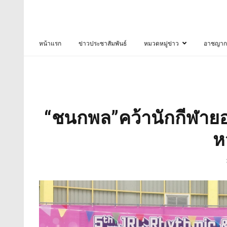
หน้าแรก
ข่าวประชาสัมพันธ์
หมวดหมู่ข่าว
อาชญาก
“ชนกพล”คว้านักกีฬายอดเย
ห