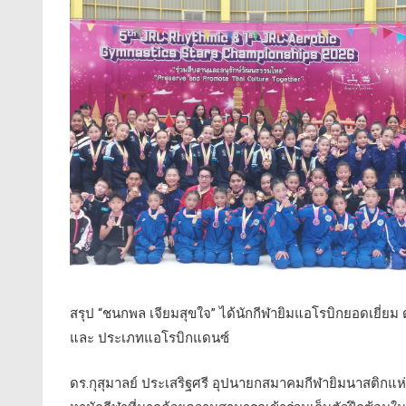
สรุป “ชนกพล เจียมสุขใจ” ได้นักกีฬายิมแอโรบิกยอดเยี่ย
และ ประเภทแอโรบิกแดนซ์
ดร.กุสุมาลย์ ประเสริฐศรี อุปนายกสมาคมกีฬายิมนาสติกแห่