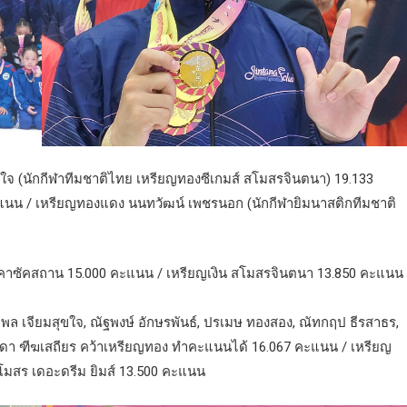
ใจ (นักกีฬาทีมชาติไทย เหรียญทองซีเกมส์ สโมสรจินตนา) 19.133
ะแนน / เหรียญทองแดง นนทวัฒน์ เพชรนอก (นักกีฬายิมนาสติกทีมชาติ
ง คาซัคสถาน 15.000 คะแนน / เหรียญเงิน สโมสรจินตนา 13.850 คะแนน 
นกพล เจียมสุขใจ, ณัฐพงษ์ อักษรพันธ์, ปรเมษ ทองสอง, ณัทกฤป ธีรสาธร,
ธนิดา ฑีฆเสถียร คว้าเหรียญทอง ทำคะแนนได้ 16.067 คะแนน / เหรียญ
โมสร เดอะดรีม ยิมส์ 13.500 คะแนน