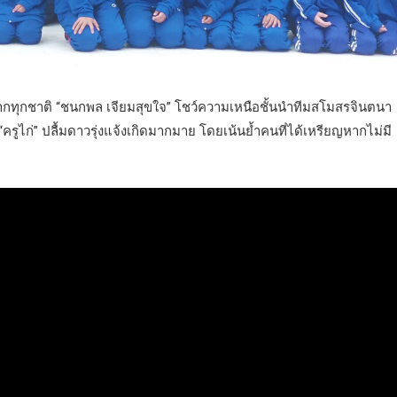
จากทุกชาติ “ชนกพล เจียมสุขใจ” โชว์ความเหนือชั้นนำทีมสโมสรจินตนา
รูไก่” ปลื้มดาวรุ่งแจ้งเกิดมากมาย โดยเน้นย้ำคนที่ได้เหรียญหากไม่มี