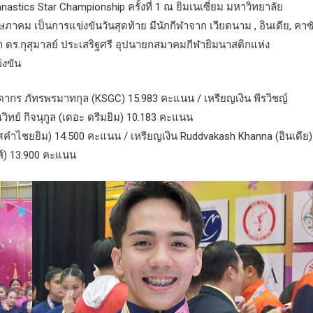
tics Star Championship ครั้งที่ 1 ณ ยิมเนเซี่ยม มหาวิทยาลัย
ษภาคม เป็นการแข่งขันวันสุดท้าย มีนักกีฬาจาก เวียดนาม , อินเดีย, คาซ
าก ดร.กุสุมาลย์ ประเสริฐศรี อุปนายกสมาคมกีฬายิมนาสติกแห่ง
งขัน
ดากร ภัทรพรมาทกุล (KSGC) 15.983 คะแนน / เหรียญเงิน พีรวิชญ์
ิทย์ กิจนุกูล (เดอะ ดรีมยิม) 10.183 คะแนน
์ (ทศคำไชยยิม) 14.500 คะแนน / เหรียญเงิน Ruddvakash Khanna (อินเดีย)
ส์) 13.900 คะแนน