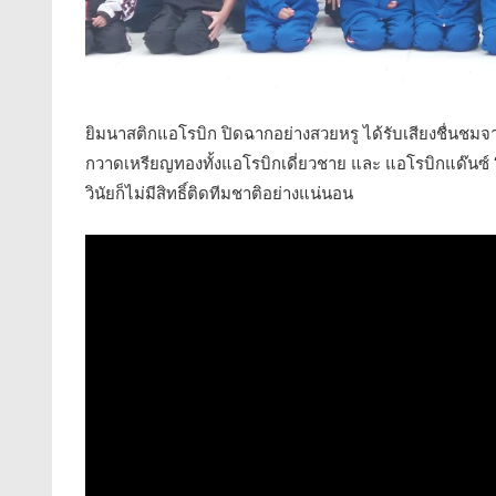
ยิมนาสติกแอโรบิก ปิดฉากอย่างสวยหรู ได้รับเสียงชื่นชม
กวาดเหรียญทองทั้งแอโรบิกเดี่ยวชาย และ แอโรบิกแด๊นซ์ “ค
วินัยก็ไม่มีสิทธิ์ติดทีมชาติอย่างแน่นอน