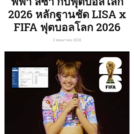
ฟีฟ่า ลิซ่า กับฟุตบอลโลก
2026 หลักฐานชัด LISA x
FIFA ฟุตบอลโลก 2026
3 พฤษภาคม 2026