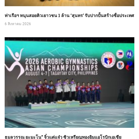
ท่าเรือฯ หนุนสอยคิวเยาวชน 1 ล้าน ‘สุนทร’ รับปากปั้นสร้างชื่อประเทศ
6 สิงหาคม 2026
ธมลวรรณ ยะมะโน” จิ๋วแต่แจ๋ว ซิวเหรียญทองยิมแอโรบิกเอเชีย