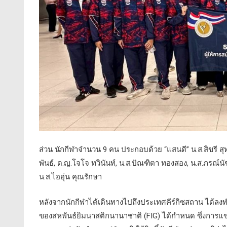
ส่วน นักกีฬาจำนวน 9 คน ประกอบด้วย “แสนดี” น.ส.สิขรี สุทธิ
พันธ์, ด.ญ.โจโจ ทวินันท์, น.ส.ปัณฑิตา ทองสอง, น.ส.ภรณ์นั
น.ส.ไออุ่น คุณรักษา
หลังจากนักกีฬาได้เดินทางไปถึงประเทศคีร์กิซสถาน ได้ลงท
ของสหพันธ์ยิมนาสติกนานาชาติ (FIG) ได้กำหนด ซึ่งการแข่งขั