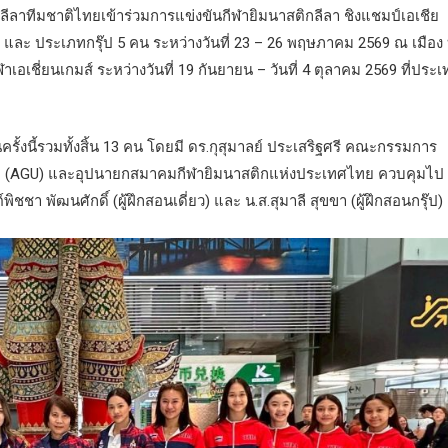
ลาทีมชาติไทยเข้าร่วมการแข่งขันกีฬายิมนาสติกลีลา ชิงแชมป์เอเชีย
ชน และ ประเภทกรุ๊ป 5 คน ระหว่างวันที่ 23 – 26 พฤษภาคม 2569 ณ เมือง 
เอเชี่ยนเกมส์ ระหว่างวันที่ 19 กันยายน – วันที่ 4 ตุลาคม 2569 ที่ประ
นครั้งนี้รวมทั้งสิ้น 13 คน โดยมี ดร.กุสุมาลย์ ประเสริฐศรี คณะกรรมการ
เชีย (AGU) และอุปนายกสมาคมกีฬายิมนาสติกแห่งประเทศไทย ควบคุมไป
พิชชา พัฒนศักดิ์ (ผู้ฝึกสอนเดี่ยว) และ น.ส.สุมาลี สุขขา (ผู้ฝึกสอนกรุ๊ป)