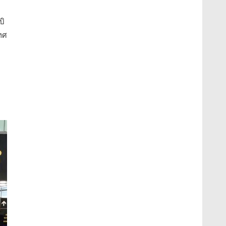
บิ
เทศ