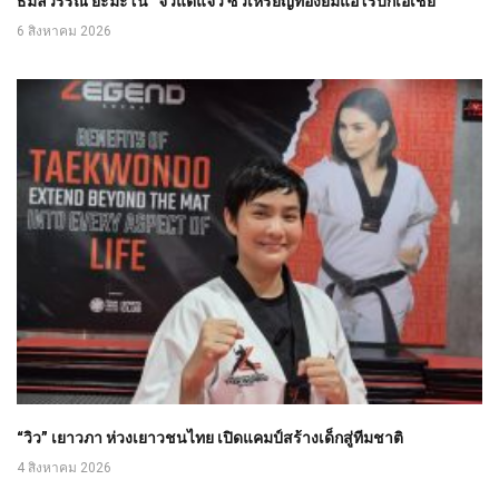
ธมลวรรณ ยะมะโน” จิ๋วแต่แจ๋ว ซิวเหรียญทองยิมแอโรบิกเอเชีย
6 สิงหาคม 2026
“วิว” เยาวภา ห่วงเยาวชนไทย เปิดแคมป์สร้างเด็กสู่ทีมชาติ
4 สิงหาคม 2026