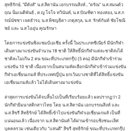
สุทธิรักษ์, “มีตังส์” น.ส.สิตานัน เอกบรรณสิงห์ , “ดรัณ” น.ส.สมนต์ว
ฤณ นิ่มเนติพันธ์ , ด.ญ.โจโจ ทวินันท์, น.ส.ปัณฑิตา ทองสอง, น.ส.ภ
รณ์นัชชา เจตธำรง, น.ส.พิชญธิดา เกตุสกุล, น.ส. รักต์กันท์ ชัยโชณิ
ชย์ และ น.ส.ไออุ่น คุณรักษา
โดยการแข่งขันชิงแชมป์เอเชีย ครั้งนี้ ในประเภทซีเนียร์ มีนักกีฬา
เดินทางมาแข่งขันจำนวน 18 ชาติ ให้สิทธิ์นักกีฬาแต่ละชาติส่งได้
ชาติละไม่เกิน 2 คน ขณะที่ประเภทกรุ๊ป (5 คน) มีนักกีฬาเข้าร่วม
แข่งขัน 10 ชาติ เนื่องจากเป็นสนามคัดเลือกนักกีฬาเข้าร่วมแข่งขัน
กีฬาเอเชี่ยนเกมส์ ที่ประเทศญี่ปุ่น ยกเว้นบางชาติที่ได้สิทธิ์แข่งขัน
เอเชี่ยนเกมส์แล้ว ไม่ได้เดินทางมาแข่งขัน
ล่าสุดการแข่งขันได้จบสิ้นไปเป็นที่เรียบร้อยแล้ว ผลปรากฏว่า 2
นักกีฬายิมนาสติกสาวไทย โดย น.ส.สิตานัน เอกบรรณสิงห์ และ
น.ส.สิขรี สิทธิรักษ์ ได้สิทธิ์เข้าไปแข่งขันกีฬาเอเชี่ยนเกมส์ เป็นที่
แน่นอนแล้ว เนื่องจาก น.ส.สิตานันท์ ได้ผ่านเข้ารอบชิงชนะเลิศ
บุคคลรวม เช่นเดียวกับ “แสนดี” สิขรี สุทธิรักษ์ ขณะที่ประเภทกรุ๊ป