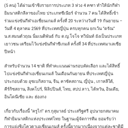
(5 คน) ได้ผ่านเข้าชิงรายการประเภท 3 ห่วง 4 คฑา ทำให้นักกีฬา
ยิมนาสติกลีลาของไทย ประเภทซีเนียร์ จำนวน 7 คน ได้สิทธิ์เข้า
ร่วมแข่งขันกีฬาเอเชี่ยนเกมส์ ครั้งที่ 20 ระหว่างวันที่ 19 กันยายน –
วันที่ 4 ตุลาคม 2569 ที่ประเทศญี่ปุ่น ครบทุกคน ยกเว้น “ดรัณ”
น.ส.สมนต์วฤณ นิ่มเนติพันธ์ กับ ด.ญ.โจโจ ทวินันท์ ยังเป็นประเภท
เยาวชน เตรียมไว้แข่งขันกีฬาซีเกมส์ ครั้งที่ 34 ที่ประเทศมาเลเซีย
ปีหน้า
สำหรับจำนวน 14 ชาติ ที่ทำคะแนนผ่านรอบคัดเลือก และได้สิทธิ์
ไปแข่งขันกีฬาเอเชี่ยนเกมส์ ในเดือนกันยายน ที่ประเทศญี่ปุ่น
ประกอบด้วย อุซเบกิสถาน, จีน, คาซัคสถาน, ญี่ปุ่น , เกาหลีใต้,
คีร์กิซสถาน, สิงคโปร์, ฟิลิปปินส์, ไทย, สปป.ลาว, ไต้หวัน, อินเดีย,
อินโดนีเซีย และ ฮ่องกง
เกี่ยวกับเรื่องนี้ “ครูไก่” ดร.กุสุมาลย์ ประเสริฐศรี อุปนายกสมาคม
กีฬายิมนาสติกแห่งประเทศไทย ในฐานะผู้จัดการทีม ยอมรับว่า
การแย่งชิงโควตาเอเชี่ยนเกมส์ ครั้งนี้ยากมากเนื่องจากแต่ละชาติมี