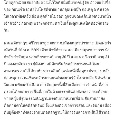
โดยคู่ผัวเมียแสบอาศัยความไว้ใจตีสนิทยืมรถคนรู้จัก อ้างขอไปซื้อ
ของ ก่อนเชิดรถนำไปโพสต์ขายผ่านกลุ่มเฟซบุ๊ก ก่อเหตุ 5 คันรวด
ในเวลาเพียงครึ่งเดือน สุดท้ายไม่รอด ถูกจับขณะเดินห้างดังปากน้ำ
เจ้าตัวอ้าง ก่อเหตุเพราะตกงาน หาเงินเลี้ยงลูกและเปิดห้องพักราย
วัน
พ.ต.อ.จักรกฤช ศรีโรจนากูร ผกก.สภ.เมืองสมุทรปราการ เปิดเผยว่า
เมื่อวันที่ 28 พ.ค. 2569 เจ้าหน้าที่ตำรวจ สภ.เมืองสมุทรปราการ นำ
กำลังเข้าจับกุม นายเธียรกานต์ อายุ 30 ปี และ น.ส.วิภาวดี อายุ 31
ปี สองสามีภรรยา ผู้ต้องหาคดีลักทรัพย์รถจักรยานยนต์ โดย
สามารถรวบตัวได้คาห้างสรรพสินค้าแห่งหนึ่งที่สมุทรปราการ หลัง
ก่อเหตุตระเวนเชิดรถจักรยานยนต์ของคนรู้จักไปขายถึง 5 คันซ้อน
ในเวลาเพียงครึ่งเดือน การจับกุมครั้งนี้สืบเนื่องจาก เจ้าหน้าที่สาย
ตรวจได้ออกตรวจพื้นที่ภายในห้างสรรพสินค้าดังกล่าว กระทั่งพบ
ชายหญิงมีรูปพรรณสัณฐานตรงกับเป้าหมายที่ฝ่ายสืบสวนกำลัง
ติดตามตัวในคดีลักทรัพย์ จึงแสดงตัวเข้าตรวจสอบและจับกุม เบื้อง
ต้นผู้ต้องหาทั้งสองจำนนต่อหลักฐาน ให้การรับสารภาพสิ้นไส้ว่าก่อ