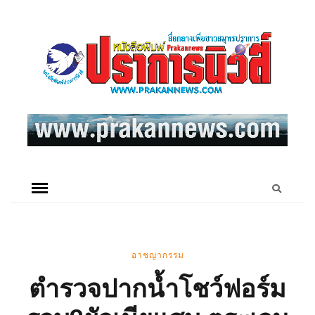
อาชญากรรม
ตำรวจปากน้ำโชว์ฟอร์ม