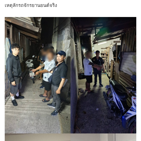
เหตุลักรถจักรยานยนต์จริง