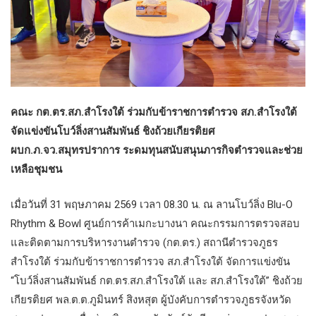
คณะ กต.ตร.สภ.สำโรงใต้ ร่วมกับข้าราชการตำรวจ สภ.สำโรงใต้
จัดแข่งขันโบว์ลิ่งสานสัมพันธ์ ชิงถ้วยเกียรติยศ
ผบก.ภ.จว.สมุทรปราการ ระดมทุนสนับสนุนภารกิจตำรวจและช่วย
เหลือชุมชน
เมื่อวันที่ 31 พฤษภาคม 2569 เวลา 08.30 น. ณ ลานโบว์ลิ่ง Blu-O
Rhythm & Bowl ศูนย์การค้าเมกะบางนา คณะกรรมการตรวจสอบ
และติดตามการบริหารงานตำรวจ (กต.ตร.) สถานีตำรวจภูธร
สำโรงใต้ ร่วมกับข้าราชการตำรวจ สภ.สำโรงใต้ จัดการแข่งขัน
“โบว์ลิ่งสานสัมพันธ์ กต.ตร.สภ.สำโรงใต้ และ สภ.สำโรงใต้” ชิงถ้วย
เกียรติยศ พล.ต.ต.ภูมินทร์ สิงหสุต ผู้บังคับการตำรวจภูธรจังหวัด