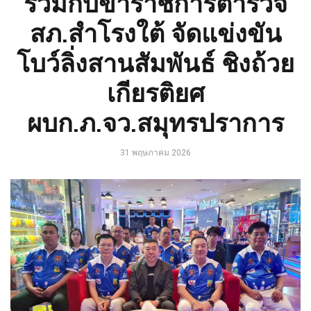
ร่วมกับข้าราชการตำรวจ
สภ.สำโรงใต้ จัดแข่งขัน
โบว์ลิ่งสานสัมพันธ์ ชิงถ้วย
เกียรติยศ
ผบก.ภ.จว.สมุทรปราการ
31 พฤษภาคม 2026