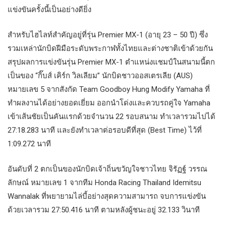
แข่งขันครั้งนี้เป็นอย่างดียิ่ง
สำหรับไฮไลท์สำคัญอยู่ที่รุ่น Premier MX-1 (อายุ 23 – 50 ปี) ซึ่ง
รวมเหล่านักบิดฝีมือระดับพระกาฬทั้งไทยและต่างชาติเข้าด้วยกัน​
สรุปผลการแข่งขันรุ่น Premier MX-1 ตำแหน่งแชมป์ในสนามนี้ตก
เป็นของ “กิ๊บส์ เคิร์ก วิลเลียม” นักบิดชาวออสเตรเลีย (AUS)
หมายเลข 5 จากสังกัด Team Goodboy Hung Modify Yamaha ที่
ทำผลงานได้อย่างยอดเยี่ยม ออกนำโด่งและควบรถคู่ใจ Yamaha
เข้าเส้นชัยเป็นคันแรกด้วยจำนวน 22 รอบสนาม ทำเวลารวมไปได้
27:18.283 นาที และยังทำเวลาต่อรอบดีที่สุด (Best Time) ไว้ที่
1:09.272 นาที
อันดับที่ 2 ตกเป็นของนักบิดเจ้าถิ่นขวัญใจชาวไทย จิรัฏฐ์ วรรณ
ลักษณ์ หมายเลข 1 จากทีม Honda Racing Thailand Idemitsu
Wannalak ที่พยายามไล่บี้อย่างสุดความสามารถ จบการแข่งขัน
ด้วยเวลารวม 27:50.416 นาที ตามหลังผู้ชนะอยู่ 32.133 วินาที