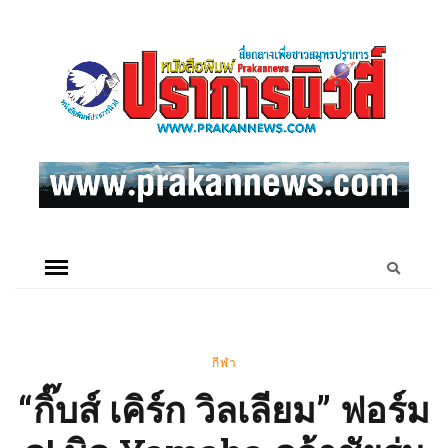
กีฬา
“กิ๊บส์ เคิร์ก วิลเลียม” ฟอร์ม