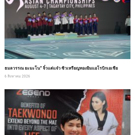
ธมลวรรณ ยะมะโน” จิ๋วแต่แจ๋ว ซิวเหรียญทองยิมแอโรบิกเอเชีย
6 สิงหาคม 2026