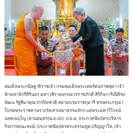
สมเด็จพระกนิษฐาธิราชเจ้า กรมสมเด็จพระเทพรัตนราชสุดา เจ้า
ฟ้ามหาจักรีสิรินธร มหาวชิราลงกรณวรราชภักดี สิริกิจการิณีพีรย
พัฒน รัฐสีมาคุณากรปิยชาติ สยามบรมราชกุมารี ทรงพระกรุณา
โปรดพระราชทานรางวัลเสาเสมาธรรมจักร แด่พระมหาวิโรจน์
อคฺคปญฺโญ (สวนสมุทร)น.ธ.เอก, ป.ธ.๔, ประกาศนียบัตรบริหาร
กิจการคณะสงฆ์, ประกาศนียบัตรพระธรรมทูต,ปริญญาโท, เจ้า