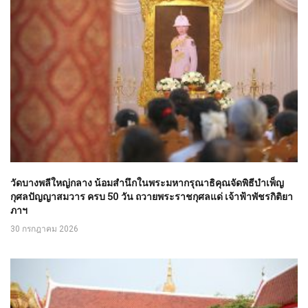
วัดบางพลีใหญ่กลาง น้อมสำนึกในพระมหากรุณาธิคุณจัดพิธีบำเพ็ญ
กุศลปัญญาสมวาร ครบ 50 วัน ถวายพระราชกุศลแด่ เจ้าฟ้าพัชรกิติยา
ภาฯ
30 กรกฎาคม 2026