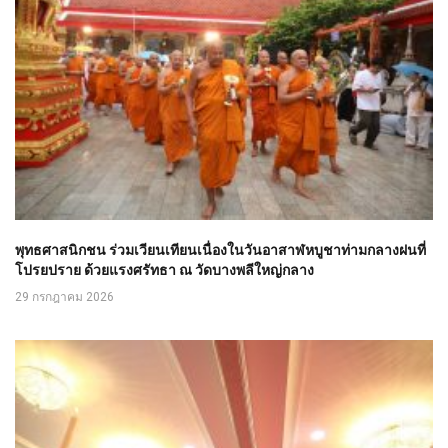
พุทธศาสนิกชน ร่วมเวียนเทียนเนื่องในวันอาสาฬหบูชาท่ามกลางฝนที่
โปรยปราย ด้วยแรงศรัทธา ณ วัดบางพลีใหญ่กลาง
29 กรกฎาคม 2026