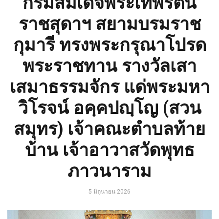
กรมสมเด็จพระเทพรัตน
ราชสุดาฯ สยามบรมราช
กุมารี ทรงพระกรุณาโปรด
พระราชทาน รางวัลเสา
เสมาธรรมจักร แด่พระมหา
วิโรจน์ อคฺคปญฺโญ (สวน
สมุทร) เจ้าคณะตำบลท้าย
บ้าน เจ้าอาวาสวัดพุทธ
ภาวนาราม
5 มิถุนายน 2026