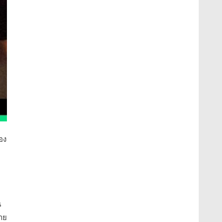
อง
น
นาย