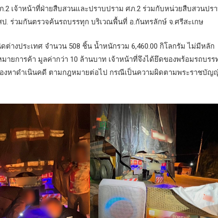
.2 เจ้าหน้าที่ฝ่ายสืบสวนและปราบปราม ศภ.2 ร่วมกับหน่วยสืบสวนปร
 ร่วมกันตรวจค้นรถบรรทุก บริเวณพื้นที่ อ.กันทรลักษ์ จ.ศรีสะเกษ
างประเทศ จำนวน 508 ชิ้น น้ำหนักรวม 6,460.00 กิโลกรัม ไม่มีหลัก
หมายการค้า มูลค่ากว่า 10 ล้านบาท เจ้าหน้าที่จึงได้ยึดของพร้อมรถบรรท
ู้ต้องหาดำเนินคดี ตามกฎหมายต่อไป กรณีเป็นความผิดตามพระราชบัญญั