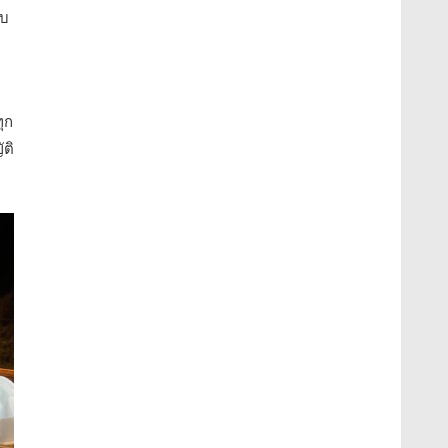
าบ
ุก
ติ