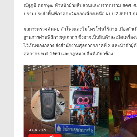
ณัฐภูมิ ดอกพุฒ หัวหน้าฝ่ายสืบสวนและปราบปราม สคศ. ศภ
ปรามประจำพื้นที่ภาคตะวันออกเฉียงเหนือ ฝปป.2 สปป.1 กสป.
ผลการตรวจค้นพบ ลำโพงและไมโครโฟนไร้สาย เมืองกำเนิดต่
ฐานการผ่านพิธีการศุลกากร ซึ่งอาจเป็นสินค้าละเมิดเครื่อง
ไว้เป็นของกลาง ส่งสำนักงานศุลกากรภาคที่ 2 และนำตัวผ
ศุลกากร พ.ศ. 2560 และกฎหมายอื่นที่เกี่ยวข้อง