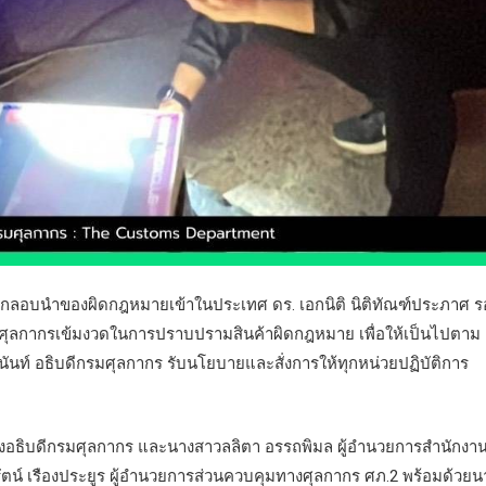
อบนำของผิดกฎหมายเข้าในประเทศ ดร. เอกนิติ นิติทัณฑ์ประภาศ ร
ศุลกากรเข้มงวดในการปราบปรามสินค้าผิดกฎหมาย เพื่อให้เป็นไปตาม
ท์ อธิบดีกรมศุลกากร รับนโยบายและสั่งการให้ทุกหน่วยปฏิบัติการ
์ รองอธิบดีกรมศุลกากร และนางสาวลลิตา อรรถพิมล ผู้อำนวยการสำนักงา
สุรัตน์ เรืองประยูร ผู้อำนวยการส่วนควบคุมทางศุลกากร ศภ.2 พร้อมด้วย