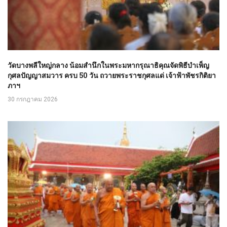
วัดบางพลีใหญ่กลาง น้อมสำนึกในพระมหากรุณาธิคุณจัดพิธีบำเพ็ญ
กุศลปัญญาสมวาร ครบ 50 วัน ถวายพระราชกุศลแด่ เจ้าฟ้าพัชรกิติยา
ภาฯ
30 กรกฎาคม 2026