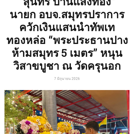
“สุนทร ปานแสงทอง”
นายก อบจ.สมุทรปราการ
ควักเงินแสนนำทัพเท
ทองหล่อ “พระประธานปาง
ห้ามสมุทร 5 เมตร” หนุน
วิสาขบูชา ณ วัดครุนอก
7 มิถุนายน 2026