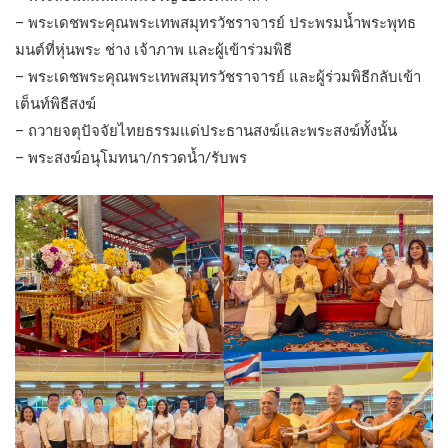
– พระเดชพระคุณพระเทพสมุทรวัชราจารย์ ประพรมน้ำพระพุทธ
มนต์ที่หุ่นพระ ช่าง เจ้าภาพ และผู้เข้าร่วมพิธี
– พระเดชพระคุณพระเทพสมุทรวัชราจารย์ และผู้ร่วมพิธีกลับเข้า
เต็นท์พิธีสงฆ์
– ถวายจตุปัจจัยไทยธรรมแด่ประธานสงฆ์และพระสงฆ์ทั้งนั้น
– พระสงฆ์อนุโมทนา/กรวดน้ำ/รับพร