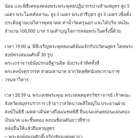
น้อย และพิธีเททองหล่อพระพระพุทธปฏิมากรปางห้ามสมุทร สูง 5
เมตร พระโมคคัลลานะ สูง 3 เมตร พระสารีบุตร สูง 3 เมตร เพื่อตั้ง
ประดิษฐานบนวิหารพุทธาคต ท่าน้ำวัดครุนอก และได้บริจาคเงิน
จำนวน 100,000 บาท ร่วมทำบุญในการหล่อพระในครั้งนี้ด้วย
เวลา 19.00 น. พิธีเจริญพระพุทธมนต์ธัมมจักกัปปวัตนสูตร โดยพระ
สงฆ์ทรงสมณศักดิ์ 30 รูป
พระเถราจารย์นั่งปรกอธิฐานจิต นั่งประจำทิศทั้งสี่
พระสงฆ์จตุรวรรค สวดมหานาค จากวัดสุทัศน์เทพวรามราช
วรมหาวิหาร
เวลา 20.39 น. พระเดชพระคุณ พระเทพสมุทรวัชราจารย์ เจ้าคณะ
จังหวัดสมุทรปราการ เจ้าอาวาสวัดบางพลีใหญ่ใน ประธานฝ่าย
สงฆ์ในพิธี เมตตาเดินทางถึงมณฑลพิธี ยืนบนแท่นหย่อนแผ่นทอง
เงินนาค และชิ้นทอง ลงบนช้อนคันยาวที่ช่าง
หล่อยื่นให้แล้วถือสายสูตร
– พระสงฆ์สมณศักดิ์เจริญชัยมงคลคาถา