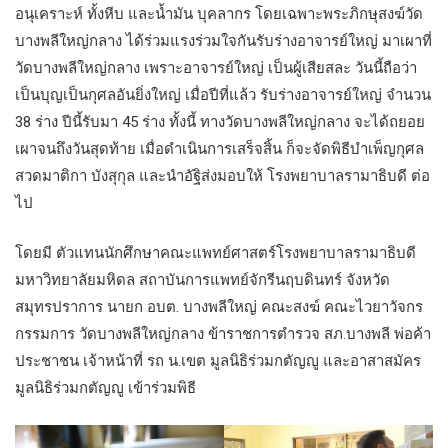
อนุเคราะห์ ทั้งหีบ และน้ำมัน บุคลากร โดยเฉพาะพระภิกษุสงฆ์วัด
บางพลีใหญ่กลาง ได้ร่วมแรงร่วมใจกันรับร่างอาจารย์ใหญ่ มาเผาที่
วัดบางพลีใหญ่กลาง เพราะอาจารย์ใหญ่ เป็นผู้เสียสละ วันนี้ถือว่า
เป็นบุญเป็นกุศลอันยิ่งใหญ่ เมื่อปีที่แล้ว รับร่างอาจารย์ใหญ่ จำนวน
38 ร่าง ปีนี้รับมา 45 ร่าง ทั้งนี้ ทางวัดบางพลีใหญ่กลาง จะได้ถยอย
เผาจนถึงวันสุดท้าย เมื่อดำเนินการเสร็จสิ้น ก็จะจัดพิธีบำเพ็ญกุศล
สวดมาติกา บังสุกุล และนำอัฐิส่งมอบให้ โรงพยาบาลรามาธิบดี ต่อ
ไป
โดยมี ตัวแทนนักศึกษาคณะแพทย์ศาสตร์โรงพยาบาลรามาธิบดี
มหาวิทยาลัยมหิดล สถาบันการแพทย์จักรีนฤบดินทร์ จังหวัด
สมุทรปราการ นายก อบต. บางพลีใหญ่ คณะสงฆ์ คณะไวยาวัจกร
กรรมการ วัดบางพลีใหญ่กลาง ข้าราชการตำรวจ สภ.บางพลี พ่อค้า
ประชาชน เจ้าหน้าที่ รถ น.เขต มูลนิธิร่วมกตัญญู และอาสาสมัคร
มูลนิธิร่วมกตัญญู เข้าร่วมพิธี