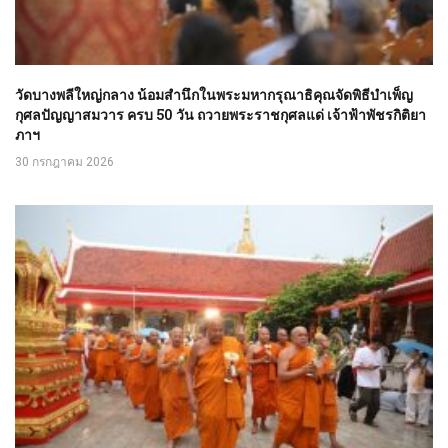
วัดบางพลีใหญ่กลาง น้อมสำนึกในพระมหากรุณาธิคุณจัดพิธีบำเพ็ญ
กุศลปัญญาสมวาร ครบ 50 วัน ถวายพระราชกุศลแด่ เจ้าฟ้าพัชรกิติยา
ภาฯ
30 กรกฎาคม 2026