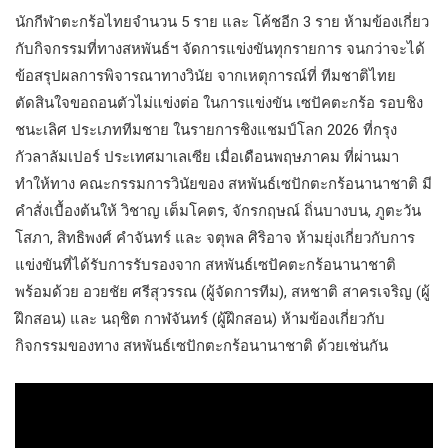
นักกีฬาตะกร้อไทยจำนวน 5 ราย และ โค้ชอีก 3 ราย ห้ามข้องเกี่ยว
กับกิจกรรมที่ทางสหพันธ์ฯ จัดการแข่งขันทุกรายการ จนกว่าจะได้
ข้อสรุปผลการพิจารณาทางวินัย จากเหตุการณ์ที่ ทีมชาติไทย
ตัดสินใจขอถอนตัวไม่แข่งต่อ ในการแข่งขัน เซปัคตะกร้อ รอบชิง
ชนะเลิศ ประเภททีมชาย ในรายการชิงแชมป์โลก 2026 ที่กรุง
กัวลาลัมเปอร์ ประเทศมาเลเซีย เมื่อเดือนพฤษภาคม ที่ผ่านมา
ทำให้ทาง คณะกรรมการวินัยของ สหพันธ์เซปักตะกร้อนานาชาติ มี
คำสั่งเบื้องต้นให้ วิชาญ เต็มโคตร, จักรกฤษณ์ ถิ่นบางบน, ภูตะวัน
โสภา, สิทธิพงศ์ คำจันทร์ และ จตุพล ศิริอาจ ห้ามยุ่งเกี่ยวกับการ
แข่งขันที่ได้รับการรับรองจาก สหพันธ์เซปัคตะกร้อนานาชาติ
พร้อมด้วย อวยชัย ศรีสุวรรณ (ผู้จัดการทีม), สหชาติ สาครเจริญ (ผู้
ฝึกสอน) และ นฤชิต กาฬจันทร์ (ผู้ฝึกสอน) ห้ามข้องเกี่ยวกับ
กิจกรรมของทาง สหพันธ์เซปักตะกร้อนานาชาติ ด้วยเช่นกัน