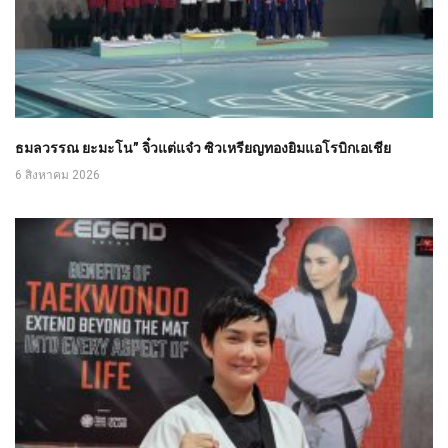
ธมลวรรณ ยะมะโน” จิ๋วแต่แจ๋ว ซิวเหรียญทองยิมแอโรบิกเอเชีย
6 สิงหาคม 2026