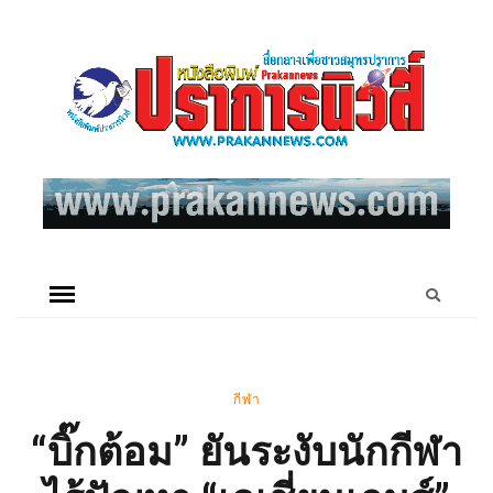
กีฬา
“บิ๊กต้อม” ยันระงับนักกีฬา