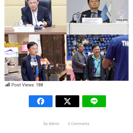
Post Views:
188
By
Admin
0
Comments